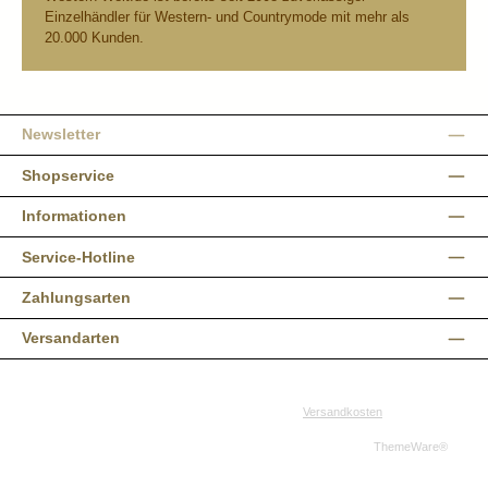
Einzelhändler für Western- und Countrymode mit mehr als
20.000 Kunden.
Newsletter
Shopservice
Informationen
Service-Hotline
Zahlungsarten
Versandarten
Alle Preise inkl. gesetzl. Mehrwertsteuer zzgl.
Versandkosten
und ggf.
Nachnahmegebühren, wenn nicht anders angegeben.
© 2026 Western-Shop.de - Alle Rechte vorbehalten. Theme by
ThemeWare®