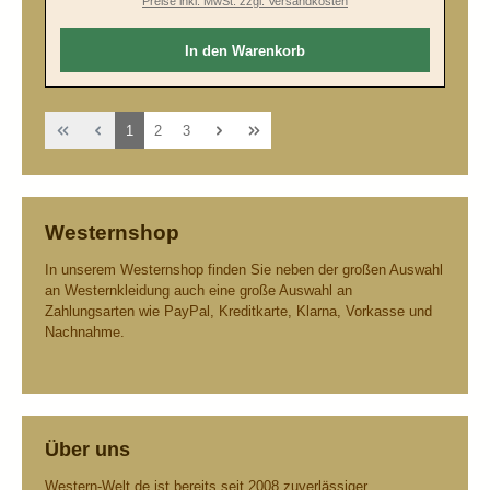
Preise inkl. MwSt. zzgl. Versandkosten
In den Warenkorb
Seite
Seite
Seite
1
2
3
Westernshop
In unserem Westernshop finden Sie neben der großen Auswahl
an Westernkleidung auch eine große Auswahl an
Zahlungsarten wie PayPal, Kreditkarte, Klarna, Vorkasse und
Nachnahme.
Über uns
Western-Welt.de ist bereits seit 2008 zuverlässiger