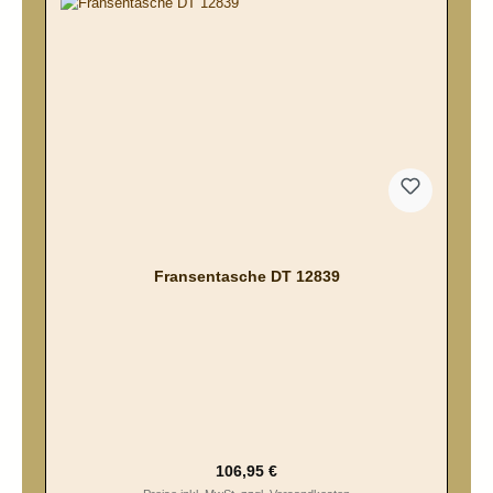
Fransentasche DT 12839
Regulärer Preis:
106,95 €