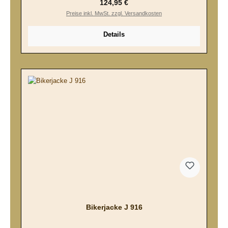
Regulärer Preis:
124,95 €
Preise inkl. MwSt. zzgl. Versandkosten
Details
Bikerjacke J 916