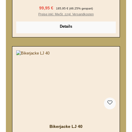
Verkaufspreis:
Regulärer Preis:
99,95 €
185,95 €
(46.25% gespart)
Preise inkl. MwSt. zzgl. Versandkosten
Details
Bikerjacke LJ 40