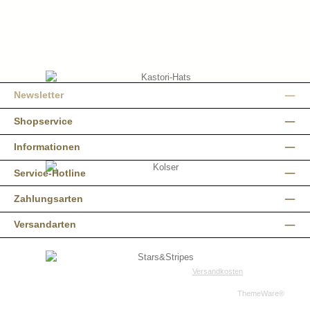
Newsletter
Shopservice
Informationen
Service-Hotline
Zahlungsarten
Versandarten
Alle Preise inkl. gesetzl. Mehrwertsteuer zzgl.
Versandkosten
und ggf.
Nachnahmegebühren, wenn nicht anders angegeben.
© 2026 Western-Shop.de - Alle Rechte vorbehalten. Theme by
ThemeWare®