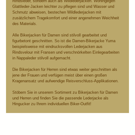
Rindsleder, sondern auch als Wildlederjacken. Wohingegen
Glattleder-Jacken leichter zu pflegen sind und Wasser und
Schmutz abweisen, bestechen Wildlederjacken mit
zusätzlichem Tragekomfort und einer angenehmen Weichheit
des Materials.
Alle Bikerjacken für Damen sind stilvoll gearbeitet und
figurbetont geschnitten. So ist die Damen-Bikerjacke Yuma
beispielsweise mit eindrucksvollen Lederjacken aus
Rindsvelour mit Fransen und verschnörkelten Einlegearbeiten
in Nappaleder stilvoll aufgemacht.
Die Bikerjacken für Herren sind etwas weiter geschnitten als
jene der Frauen und verfügen meist über einen großen
Kragenansatz und aufwendige Reisverschluss-Applikationen.
Stöbern Sie in unserem Sortiment zu Bikerjacken für Damen
und Herren und finden Sie die passende Lederjacke als
Hingucker zu Ihrem individuellen Biker-Outfit!