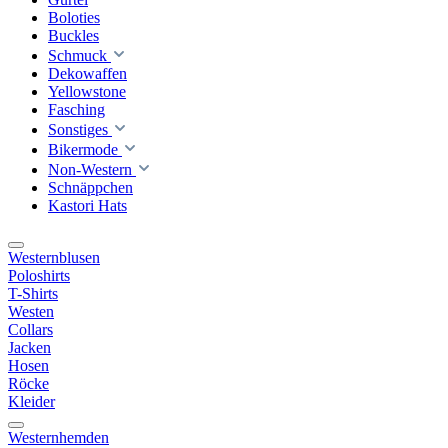
Boloties
Buckles
Schmuck
Dekowaffen
Yellowstone
Fasching
Sonstiges
Bikermode
Non-Western
Schnäppchen
Kastori Hats
Westernblusen
Poloshirts
T-Shirts
Westen
Collars
Jacken
Hosen
Röcke
Kleider
Westernhemden