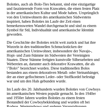
Boloties, auch als Bolo-Ties bekannt, sind eine einzigartige
und faszinierende Form von Krawatten, die einen festen Platz
in der amerikanischen Kultur und Mode haben. Ursprünglich
von den Ureinwohnern des amerikanischen Südwestens
inspiriert, haben Boloties im Laufe der Zeit einen
bemerkenswerten Wandel durchgemacht und sind zu einem
Symbol für Stil, Individualität und amerikanische Identität
geworden.
Die Geschichte der Boloties reicht weit zurück und hat ihre
Wurzeln in den traditionellen Schmuckstücken der
amerikanischen Ureinwohner, insbesondere der Navajo-,
Hopi- und Zuni-Stämme im Südwesten der Vereinigten
Staaten. Diese Stämme fertigten kunstvolle Silberarbeiten und
Webereien an, darunter auch dekorative Krawatten, die als
\"Bolo\" bezeichnet wurden. Diese traditionellen Bolos
bestanden aus einem dekorativen Metall- oder Steinanhänger,
der an einer geflochtenen Leder- oder Stoffkordel befestigt
war und um den Hals gebunden wurde.
Im Laufe des 20. Jahrhunderts wurden Boloties von Cowboys
im amerikanischen Westen populär gemacht. In den 1940er
und 1950er Jahren wurden Boloties zu einem festen
Bestandteil der Cowboybekleidung und wurden oft bei
Rodeos, Westernshows und anderen Veranstaltungen