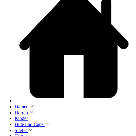
Damen
Herren
Kinder
Hüte und Caps
Stiefel
Gürtel