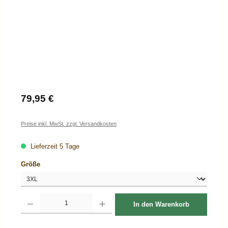
Regulärer Preis:
79,95 €
Preise inkl. MwSt. zzgl. Versandkosten
Lieferzeit 5 Tage
auswählen
Größe
Produkt Anzahl: Gib den gewünschten Wert ein oder benutze die Schaltflächen um d
In den Warenkorb