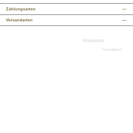
Zahlungsarten
Versandarten
Alle Preise inkl. gesetzl. Mehrwertsteuer zzgl.
Versandkosten
und ggf.
Nachnahmegebühren, wenn nicht anders angegeben.
© 2026 Western-Shop.de - Alle Rechte vorbehalten. Theme by
ThemeWare®