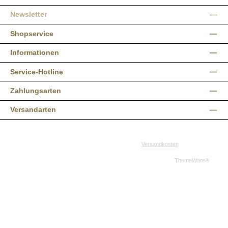
Newsletter
Shopservice
Informationen
Service-Hotline
Zahlungsarten
Versandarten
Alle Preise inkl. gesetzl. Mehrwertsteuer zzgl.
Versandkosten
und ggf.
Nachnahmegebühren, wenn nicht anders angegeben.
© 2026 Western-Shop.de - Alle Rechte vorbehalten. Theme by
ThemeWare®