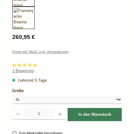
Regulärer Preis:
260,95 €
Preise inkl. MwSt. zzgl. Versandkosten
Durchschnittliche Bewertung von 5 von 5 Sternen
1 Bewertung
Lieferzeit 5 Tage
auswählen
Größe
Produkt Anzahl: Gib den gewünschten Wert ein oder benutze die Schaltflächen um d
In den Warenkorb
Zum Merkzettel hinzufügen