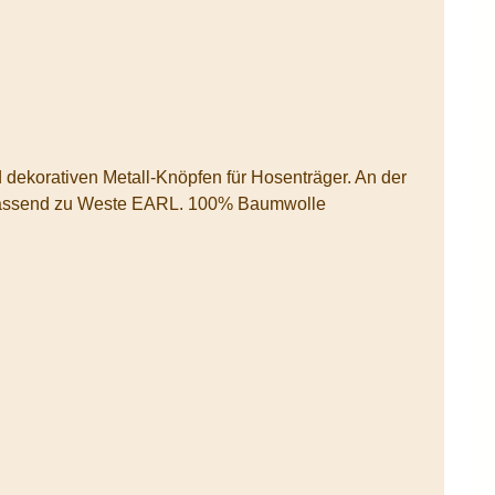
Rückseite ist sie durch einen Querriegel verstellbar. Sie besitzt 2 Fronttaschen und eine Gesäßtasche. Passend zu Weste EARL. 100% Baumwolle