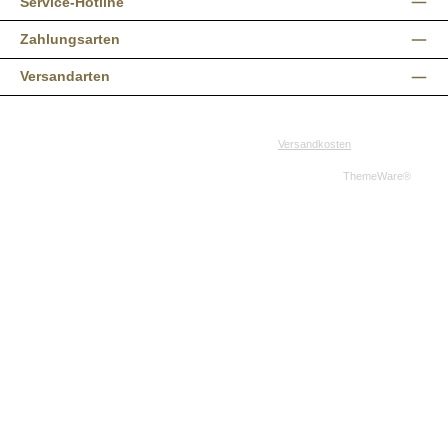
Service-Hotline
Zahlungsarten
Versandarten
Alle Preise inkl. gesetzl. Mehrwertsteuer zzgl.
Versandkosten
und ggf.
Nachnahmegebühren, wenn nicht anders angegeben.
© 2026 Western-Shop.de - Alle Rechte vorbehalten. Theme by
ThemeWare®