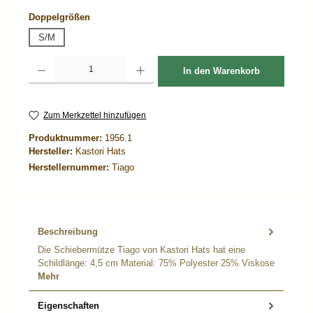
auswählen
Doppelgrößen
S/M
Produkt Anzahl: Gib den gewünschten Wert ein oder benutze die Schaltflächen um d
In den Warenkorb
Zum Merkzettel hinzufügen
Produktnummer:
1956.1
Hersteller:
Kastori Hats
Herstellernummer:
Tiago
Beschreibung
Die Schiebermütze Tiago von Kastori Hats hat eine
Schildlänge: 4,5 cm Material: 75% Polyester 25% Viskose
Mehr
Eigenschaften