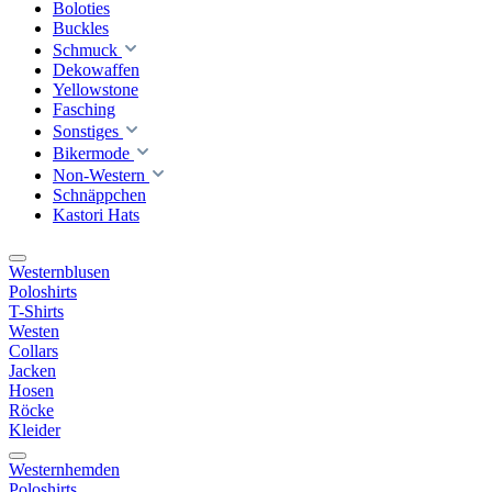
Boloties
Buckles
Schmuck
Dekowaffen
Yellowstone
Fasching
Sonstiges
Bikermode
Non-Western
Schnäppchen
Kastori Hats
Westernblusen
Poloshirts
T-Shirts
Westen
Collars
Jacken
Hosen
Röcke
Kleider
Westernhemden
Poloshirts