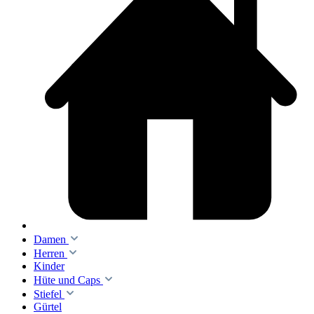
Damen
Herren
Kinder
Hüte und Caps
Stiefel
Gürtel