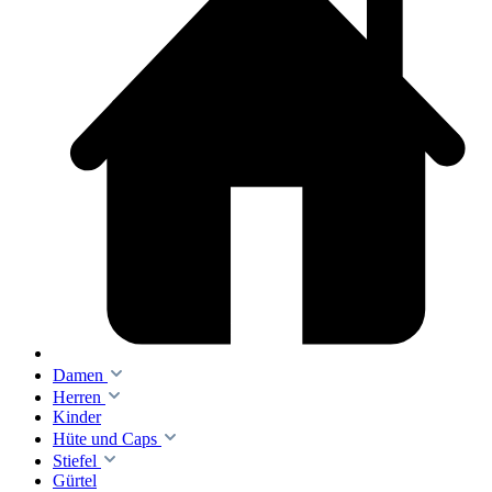
Damen
Herren
Kinder
Hüte und Caps
Stiefel
Gürtel