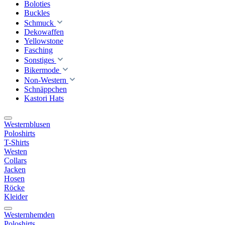
Boloties
Buckles
Schmuck
Dekowaffen
Yellowstone
Fasching
Sonstiges
Bikermode
Non-Western
Schnäppchen
Kastori Hats
Westernblusen
Poloshirts
T-Shirts
Westen
Collars
Jacken
Hosen
Röcke
Kleider
Westernhemden
Poloshirts