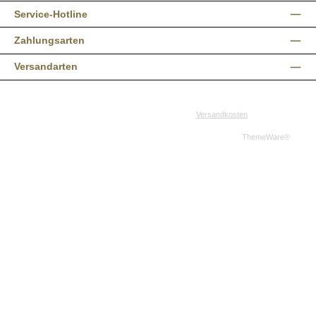
Service-Hotline
Zahlungsarten
Versandarten
Alle Preise inkl. gesetzl. Mehrwertsteuer zzgl.
Versandkosten
und ggf.
Nachnahmegebühren, wenn nicht anders angegeben.
© 2026 Western-Shop.de - Alle Rechte vorbehalten. Theme by
ThemeWare®