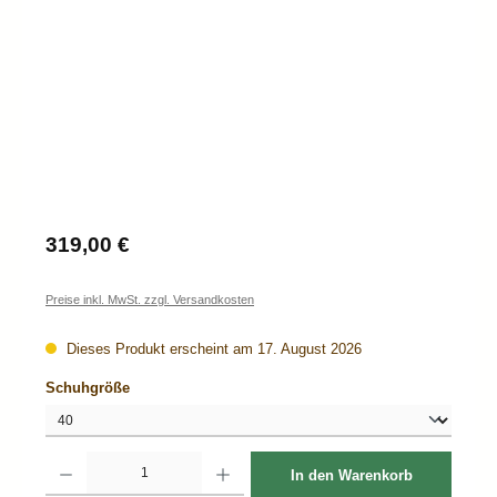
Regulärer Preis:
319,00 €
Preise inkl. MwSt. zzgl. Versandkosten
Dieses Produkt erscheint am 17. August 2026
auswählen
Schuhgröße
Produkt Anzahl: Gib den gewünschten Wert ein oder benutze die Schaltflächen um d
In den Warenkorb