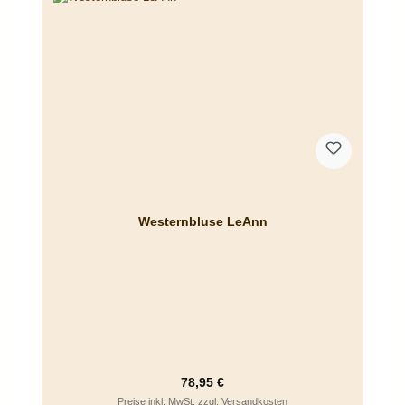
Westernbluse LeAnn
Regulärer Preis:
78,95 €
Preise inkl. MwSt. zzgl. Versandkosten