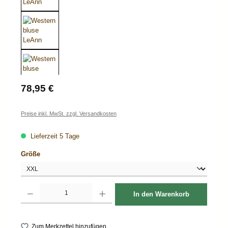
Regulärer Preis:
78,95 €
Preise inkl. MwSt. zzgl. Versandkosten
Lieferzeit 5 Tage
auswählen
Größe
Produkt Anzahl: Gib den gewünschten Wert ein oder benutze die Schaltflächen um d
In den Warenkorb
Zum Merkzettel hinzufügen