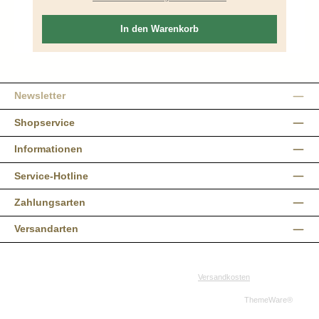
In den Warenkorb
Newsletter
Shopservice
Informationen
Service-Hotline
Zahlungsarten
Versandarten
Alle Preise inkl. gesetzl. Mehrwertsteuer zzgl.
Versandkosten
und ggf.
Nachnahmegebühren, wenn nicht anders angegeben.
© 2026 Western-Shop.de - Alle Rechte vorbehalten. Theme by
ThemeWare®