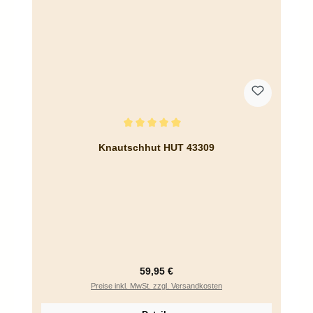
Durchschnittliche Bewertung von 5 von 5 Sternen
Knautschhut HUT 43309
Regulärer Preis:
59,95 €
Preise inkl. MwSt. zzgl. Versandkosten