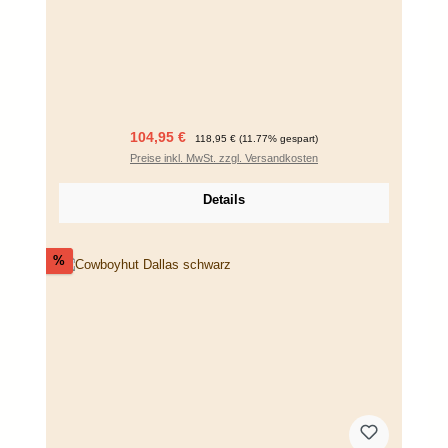
Verkaufspreis:
Regulärer Preis:
104,95 €
118,95 €
(11.77% gespart)
Preise inkl. MwSt. zzgl. Versandkosten
Details
Rabatt
%