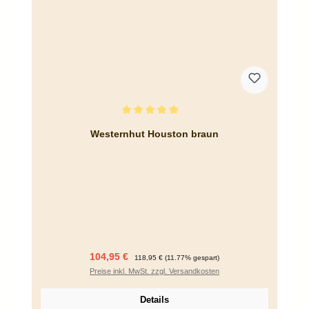
Durchschnittliche Bewertung von 5 von 5 Sternen
Westernhut Houston braun
Verkaufspreis:
Regulärer Preis:
104,95 €
118,95 €
(11.77% gespart)
Preise inkl. MwSt. zzgl. Versandkosten
Details