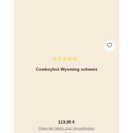
Durchschnittliche Bewertung von 5 von 5 Sternen
Cowboyhut Wyoming schwarz
Regulärer Preis:
113,95 €
Preise inkl. MwSt. zzgl. Versandkosten