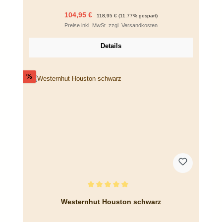
Verkaufspreis:
Regulärer Preis:
104,95 €
118,95 €
(11.77% gespart)
Preise inkl. MwSt. zzgl. Versandkosten
Details
Rabatt
%
Durchschnittliche Bewertung von 5 von 5 Sternen
Westernhut Houston schwarz