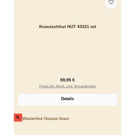
Knautschhut HUT 43321 rot
Regulärer Preis:
59,95 €
Preise inkl. MwSt. zzgl. Versandkosten
Details
Rabatt
%