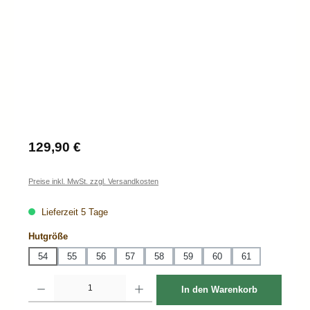
Regulärer Preis:
129,90 €
Preise inkl. MwSt. zzgl. Versandkosten
Lieferzeit 5 Tage
auswählen
Hutgröße
54
55
56
57
58
59
60
61
Produkt Anzahl: Gib den gewünschten Wert ein oder benutze die Schaltflächen um d
In den Warenkorb