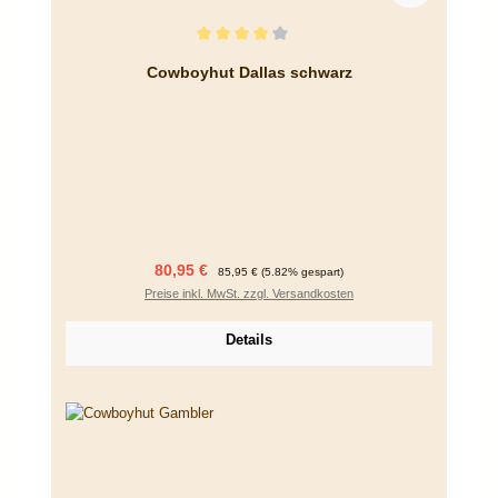
Durchschnittliche Bewertung von 4 von 5 Sternen
Cowboyhut Dallas schwarz
Verkaufspreis:
Regulärer Preis:
80,95 €
85,95 €
(5.82% gespart)
Preise inkl. MwSt. zzgl. Versandkosten
Details