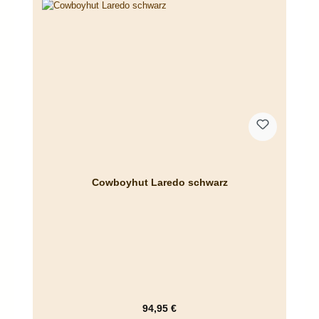
Cowboyhut Laredo schwarz
Regulärer Preis:
94,95 €