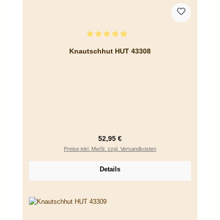
Durchschnittliche Bewertung von 5 von 5 Sternen
Knautschhut HUT 43308
Regulärer Preis:
52,95 €
Preise inkl. MwSt. zzgl. Versandkosten
Details