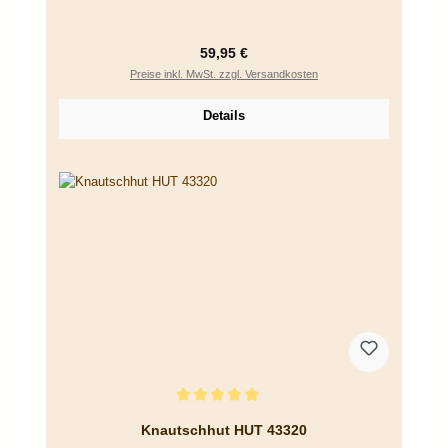
Regulärer Preis:
59,95 €
Preise inkl. MwSt. zzgl. Versandkosten
Details
Durchschnittliche Bewertung von 5 von 5 Sternen
Knautschhut HUT 43320