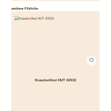
Produktgalerie überspringen
weitere Filzhüte
Knautschhut HUT 43310