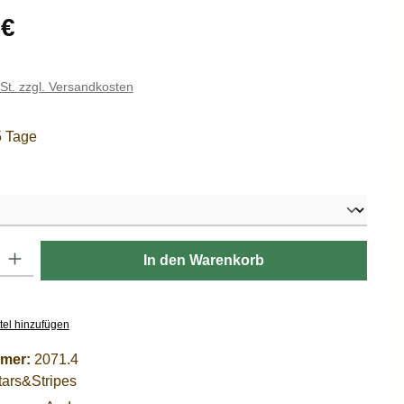
is:
 €
wSt. zzgl. Versandkosten
5 Tage
hlen
: Gib den gewünschten Wert ein oder benutze die Schaltflächen um die
In den Warenkorb
tel hinzufügen
mer:
2071.4
tars&Stripes