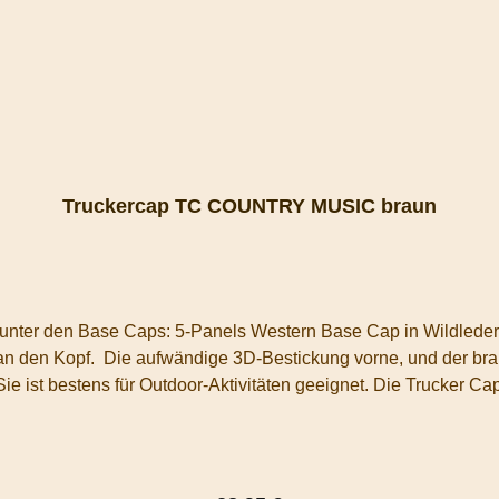
Truckercap TC COUNTRY MUSIC braun
! Der strapazierfähige Korpus ist hochwertig und
 machen
lässt sich zu jedem Style vielseitig kombinieren. 90% Poly