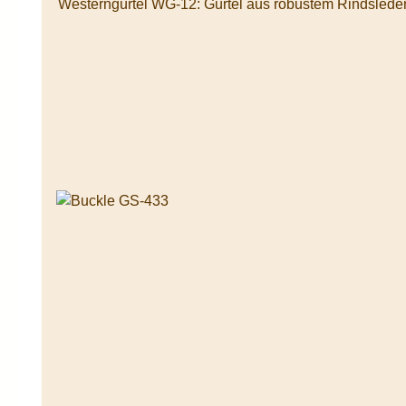
Westerngürtel WG-12: Gürtel aus robustem Rindsleder, die Schnallen sind durc