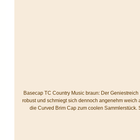
Basecap TC Country Music braun: Der Geniestreich unter den Base Caps: 5-Panels Western Base Cap in Wildlederoptik
robust und schmiegt sich dennoch angenehm weich an den Kopf. Die aufwändige 3D-Bestickung vorne, und der braune Schirm in Wildlederoptik mit Ziernähten
die Curved Brim Cap zum coolen Sammlerstück. Sie ist bestens für Outdoor-Aktivitäten geeignet. Die Trucker Cap hat einen in Mützenstoff bezogenen Knopf an der
Oberseite, der den perfekten Abschluss bildet. Größenverstellbar durch den klassischen Snapback-Verschluss am Hinterkopf. Dies garantiert die perfekte Passform. Ein
Baumwoll-Schweißband und eingestickte Luftösen sorgen für optimale Atmungsaktivität und Feuchtigkeitsregulierung. Die angesagte Trucker Cap in zeitlosem Design