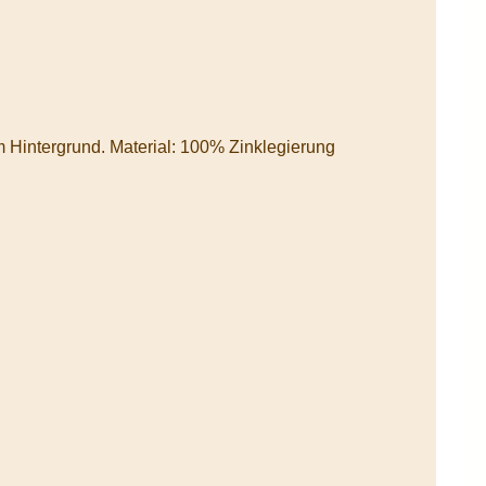
Gürtelschnalle GS-433: Western Gürtelschnalle mit exklusivem Design eines Longhorns und geschwärztem Hintergrund. Material: 100% Zinklegierung