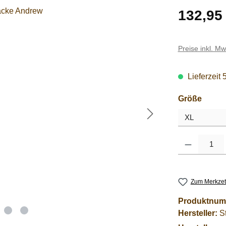
Regulärer Pre
132,95
Preise inkl. M
Lieferzeit 
auswä
Größe
Produkt Anzahl
Zum Merkzet
Produktnum
Hersteller:
S