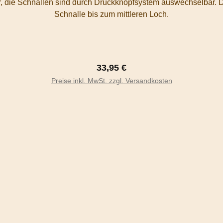
h Druckknopfsystem auswechselbar. Die Bestellgröße des Gürtels entspricht der Länge ohne
Schnalle bis zum mittleren Loch.
Regulärer Preis:
33,95 €
In den Warenkorb
Preise inkl. MwSt. zzgl. Versandkosten