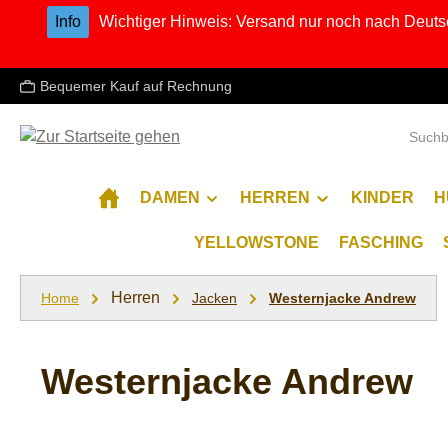
Info
Wichtiger Hinweis: Versand nur noch nach Deuts
m Hauptinhalt springen
Zur Suche springen
Zur Hauptnavigation springen
Bequemer Kauf auf Rechnung
DAMEN
HERREN
KINDER
H
YELLOWSTONE
FASCHING
Herren
Home
Jacken
Westernjacke Andrew
Westernjacke Andrew