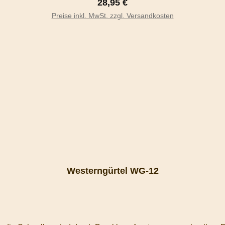
Regulärer Preis:
28,95 €
In den Warenkorb
Preise inkl. MwSt. zzgl. Versandkosten
Westerngürtel WG-12