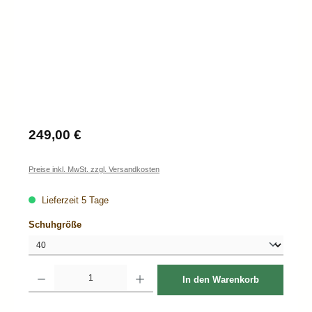
Regulärer Preis:
249,00 €
Preise inkl. MwSt. zzgl. Versandkosten
Lieferzeit 5 Tage
auswählen
Schuhgröße
Produkt Anzahl: Gib den gewünschten Wert ein oder benutze die Schaltflächen um d
In den Warenkorb