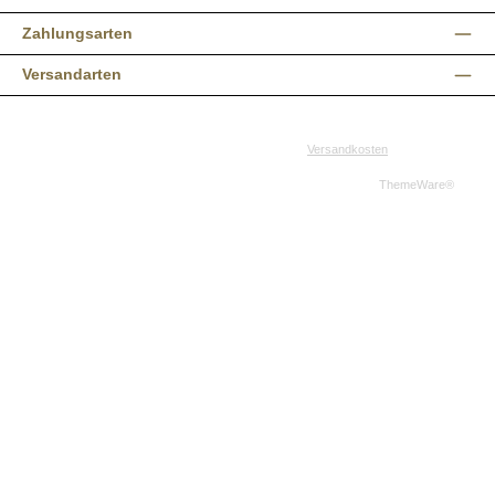
Zahlungsarten
Versandarten
Alle Preise inkl. gesetzl. Mehrwertsteuer zzgl.
Versandkosten
und ggf.
Nachnahmegebühren, wenn nicht anders angegeben.
© 2026 Western-Shop.de - Alle Rechte vorbehalten. Theme by
ThemeWare®