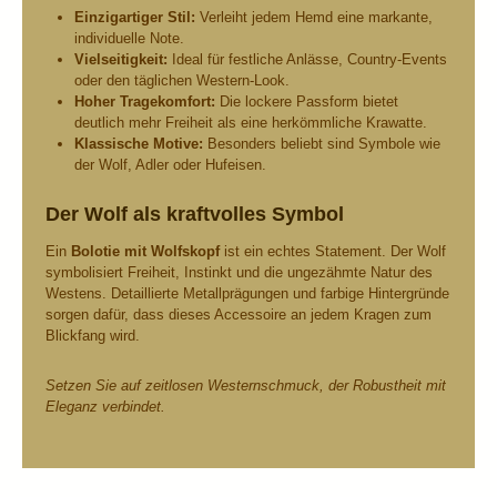
Einzigartiger Stil:
Verleiht jedem Hemd eine markante,
individuelle Note.
Vielseitigkeit:
Ideal für festliche Anlässe, Country-Events
oder den täglichen Western-Look.
Hoher Tragekomfort:
Die lockere Passform bietet
deutlich mehr Freiheit als eine herkömmliche Krawatte.
Klassische Motive:
Besonders beliebt sind Symbole wie
der Wolf, Adler oder Hufeisen.
Der Wolf als kraftvolles Symbol
Ein
Bolotie mit Wolfskopf
ist ein echtes Statement. Der Wolf
symbolisiert Freiheit, Instinkt und die ungezähmte Natur des
Westens. Detaillierte Metallprägungen und farbige Hintergründe
sorgen dafür, dass dieses Accessoire an jedem Kragen zum
Blickfang wird.
Setzen Sie auf zeitlosen Westernschmuck, der Robustheit mit
Eleganz verbindet.