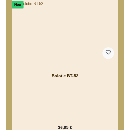
Neu
Bolotie BT-52
Regulärer Preis:
36,95 €