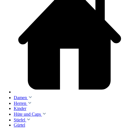
Damen
Herren
Kinder
Hüte und Caps
Stiefel
Gürtel