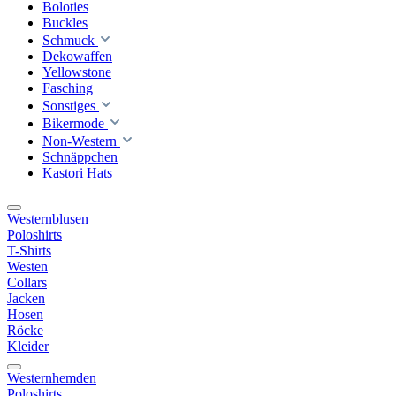
Boloties
Buckles
Schmuck
Dekowaffen
Yellowstone
Fasching
Sonstiges
Bikermode
Non-Western
Schnäppchen
Kastori Hats
Westernblusen
Poloshirts
T-Shirts
Westen
Collars
Jacken
Hosen
Röcke
Kleider
Westernhemden
Poloshirts