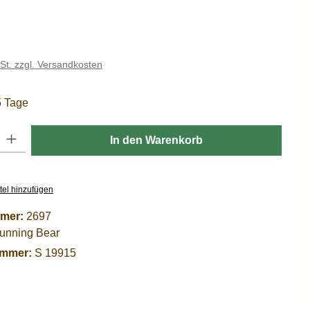
is:
€
wSt. zzgl. Versandkosten
5 Tage
: Gib den gewünschten Wert ein oder benutze die Schaltflächen um die
In den Warenkorb
tel hinzufügen
mer:
2697
unning Bear
ummer:
S 19915