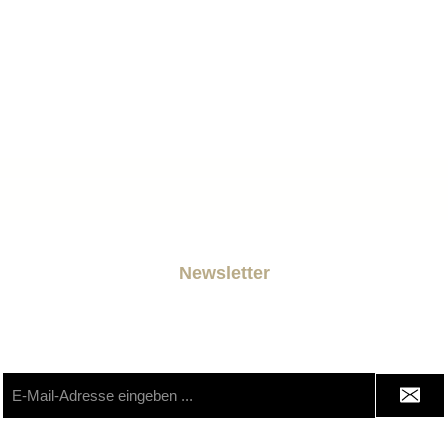
Newsletter
n Sie jetzt einfach unseren regelmäßig erscheinenden Newslett
 unter den Ersten sein, über neue Produkte und Angebote infor
E-
Mail-
Adresse
 Seite ist durch reCAPTCHA geschützt und es gelten die
Datenschutzrichtlin
*