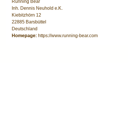
Running Bear
Inh. Dennis Neuhold e.K.
Kiebitzhörn 12
22885 Barsbüttel
Deutschland
Homepage:
https://www.running-bear.com
Abonniere
werden stets
Diese