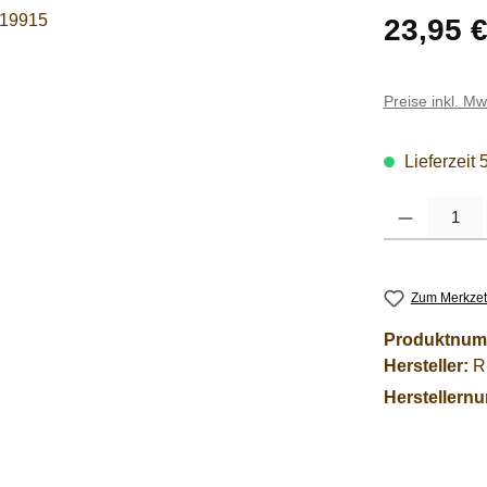
Regulärer Pre
23,95 
Preise inkl. M
Lieferzeit 
Produkt Anzahl
Zum Merkzet
Produktnum
Hersteller:
R
Herstellern