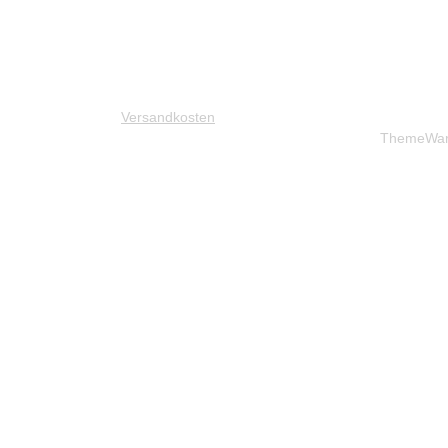
. 1a i.V.m. § 6 UStG.
Mehrwertsteuer zzgl.
Versandkosten
und ggf. Nachnahmegebühren, wenn
2026 Western-Shop.de - Alle Rechte vorbehalten. Theme by
ThemeWa