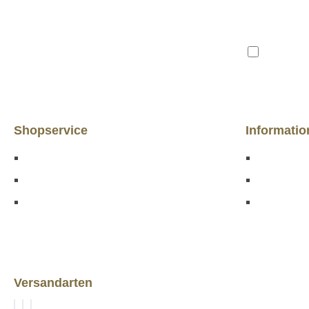
Ich habe 
Shopservice
Informati
Größentabelle
Impressu
AGB
Datenschu
Widerrufsrecht
Instagram
Versandarten