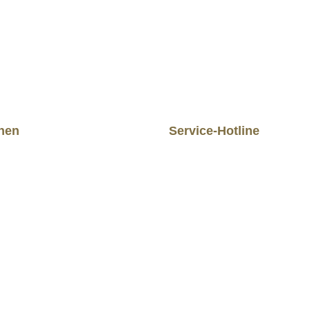
Nutzungsbedingungen
.
Datenschutz
die
Datenschutzbestimmungen
zur Kenntnis genommen und die
AGB
ge
mit ihnen einverstanden.
*
onen
Service-Hotline
Unterstützung per Email: ma
m
shop.de
tz