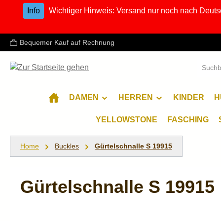
Info
Wichtiger Hinweis: Versand nur noch nach Deuts
m Hauptinhalt springen
Zur Suche springen
Zur Hauptnavigation springen
Bequemer Kauf auf Rechnung
DAMEN
HERREN
KINDER
H
YELLOWSTONE
FASCHING
Home
Buckles
Gürtelschnalle S 19915
Gürtelschnalle S 19915