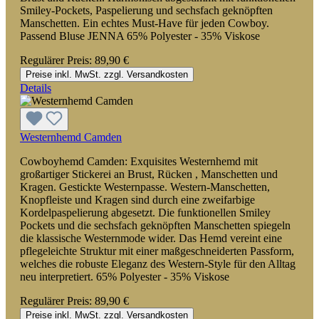
Smiley-Pockets, Paspelierung und sechsfach geknöpften
Manschetten. Ein echtes Must-Have für jeden Cowboy.
Passend Bluse JENNA 65% Polyester - 35% Viskose
Regulärer Preis:
89,90 €
Preise inkl. MwSt. zzgl. Versandkosten
Details
Westernhemd Camden
Cowboyhemd Camden: Exquisites Westernhemd mit
großartiger Stickerei an Brust, Rücken , Manschetten und
Kragen. Gestickte Westernpasse. Western-Manschetten,
Knopfleiste und Kragen sind durch eine zweifarbige
Kordelpaspelierung abgesetzt. Die funktionellen Smiley
Pockets und die sechsfach geknöpften Manschetten spiegeln
die klassische Westernmode wider. Das Hemd vereint eine
pflegeleichte Struktur mit einer maßgeschneiderten Passform,
welches die robuste Eleganz des Western-Style für den Alltag
neu interpretiert. 65% Polyester - 35% Viskose
Regulärer Preis:
89,90 €
Preise inkl. MwSt. zzgl. Versandkosten