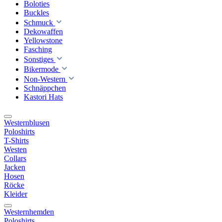
Boloties
Buckles
Schmuck
Dekowaffen
Yellowstone
Fasching
Sonstiges
Bikermode
Non-Western
Schnäppchen
Kastori Hats
Westernblusen
Poloshirts
T-Shirts
Westen
Collars
Jacken
Hosen
Röcke
Kleider
Westernhemden
Poloshirts