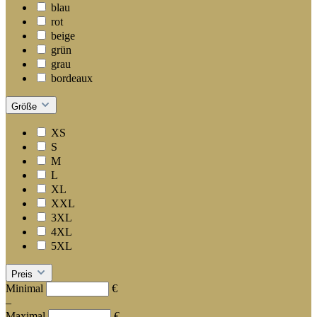
blau
rot
beige
grün
grau
bordeaux
Größe
XS
S
M
L
XL
XXL
3XL
4XL
5XL
Preis
Minimal
€
–
Maximal
€