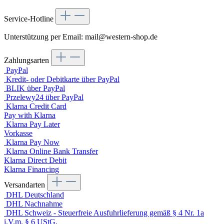
Service-Hotline
Unterstützung per Email: mail@western-shop.de
Zahlungsarten
PayPal
Kredit- oder Debitkarte über PayPal
BLIK über PayPal
Przelewy24 über PayPal
Klarna Credit Card
Pay with Klarna
Klarna Pay Later
Vorkasse
Klarna Pay Now
Klarna Online Bank Transfer
Klarna Direct Debit
Klarna Financing
Versandarten
DHL Deutschland
DHL Nachnahme
DHL Schweiz - Steuerfreie Ausfuhrlieferung gemäß § 4 Nr. 1a
i.V.m. § 6 UStG.