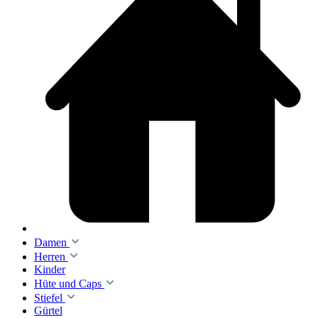
Damen
Herren
Kinder
Hüte und Caps
Stiefel
Gürtel