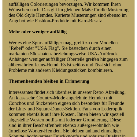
auffälligen Colorierungen bevorzugen. Wir kommen Ihren
Wünschen nach. Das gilt im gleichen Maße für die Musterung
des Old-Style Hemdes. Karierte Musterungen sind ebenso im
Angebot wie Fashion-Produkte mit Karo-Besatz.
Mehr oder weniger auffällig
Wer es eine Spur auffälliger mag, greift zu den Modellen
"Rebel" oder "USA Flag". Sie bestechen durch einen
markanten Südstaaten- beziehungsweise USA-Aufdruck.
Anhänger weniger auffälliger Oberteile greifen hingegen zum
altbewährten Jeans-Hemd. Es ist zeitlos und lässt sich ohne
Probleme mit anderen Kleidungsstücken kombinieren.
Themenhemden bleiben in Erinnerung
Interessantes findet sich überdies in unserer Retro-Abteilung.
An klassische Country-Mode angelehnte Hemden mit
Conchos und Stickereien eignen sich besonders für Freunde
der Line- und Square-Dance-Sektion. Fans von Lederoptik
kommen ebenfalls auf ihre Kosten. Ihnen bieten wir speziell
abgestellte Westernoutfits mit lederner Grundierung. Diese
sind in ihrer Beschaffenheit ebenso außergewöhnlich wie
ärmellose Worker-Hemden. Sie bleiben anhand einmaliger
Schnitte, hochwertiger Druckknöpfe und robuster Qualität in