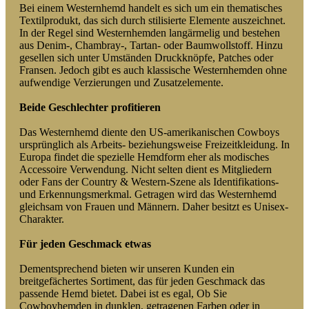
Bei einem Westernhemd handelt es sich um ein thematisches
Textilprodukt, das sich durch stilisierte Elemente auszeichnet.
In der Regel sind Westernhemden langärmelig und bestehen
aus Denim-, Chambray-, Tartan- oder Baumwollstoff. Hinzu
gesellen sich unter Umständen Druckknöpfe, Patches oder
Fransen. Jedoch gibt es auch klassische Westernhemden ohne
aufwendige Verzierungen und Zusatzelemente.
Beide Geschlechter profitieren
Das Westernhemd diente den US-amerikanischen Cowboys
ursprünglich als Arbeits- beziehungsweise Freizeitkleidung. In
Europa findet die spezielle Hemdform eher als modisches
Accessoire Verwendung. Nicht selten dient es Mitgliedern
oder Fans der Country & Western-Szene als Identifikations-
und Erkennungsmerkmal. Getragen wird das Westernhemd
gleichsam von Frauen und Männern. Daher besitzt es Unisex-
Charakter.
Für jeden Geschmack etwas
Dementsprechend bieten wir unseren Kunden ein
breitgefächertes Sortiment, das für jeden Geschmack das
passende Hemd bietet. Dabei ist es egal, Ob Sie
Cowboyhemden in dunklen, getragenen Farben oder in