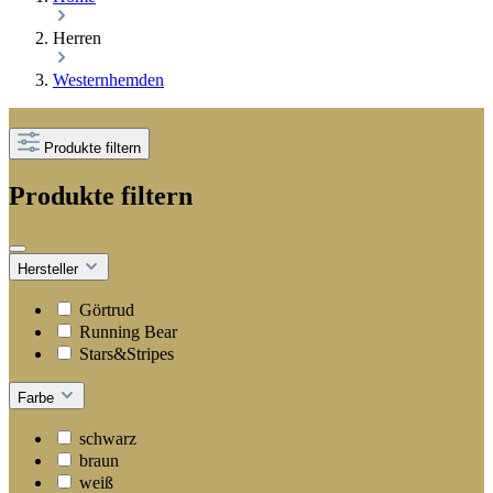
Herren
Westernhemden
Produkte filtern
Produkte filtern
Hersteller
Görtrud
Running Bear
Stars&Stripes
Farbe
schwarz
braun
weiß