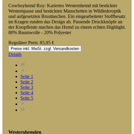
Cowboyhemd Roy: Kariertes Westernhemd mit bestickter
Westernpasse und bestickten Manschetten in Wildlederoptik
und aufgesetzten Brusttaschen. Ein eingearbeiteter Stoffbesatz
im Kragen runden das Design ab. Passende Druckknöpfe an
der Knopfleiste machen das Hemd zu einem echten Highlight.
80% Baumwolle - 20% Polyester
Regulärer Preis:
85,95 €
Preise inkl. MwSt. zzgl. Versandkosten
Details
Seite
1
Seite
2
Seite
3
Seite
4
Seite
5
Westernhemden