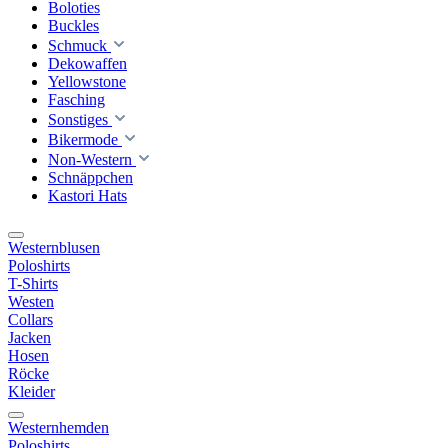
Boloties
Buckles
Schmuck
Dekowaffen
Yellowstone
Fasching
Sonstiges
Bikermode
Non-Western
Schnäppchen
Kastori Hats
Westernblusen
Poloshirts
T-Shirts
Westen
Collars
Jacken
Hosen
Röcke
Kleider
Westernhemden
Poloshirts