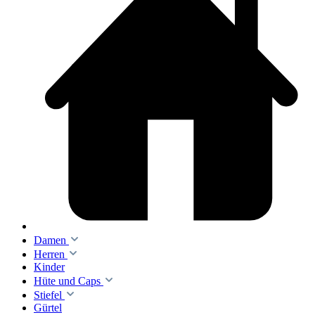
Damen
Herren
Kinder
Hüte und Caps
Stiefel
Gürtel