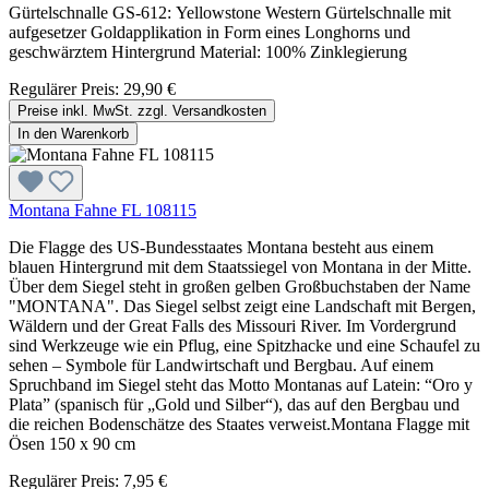
Gürtelschnalle GS-612: Yellowstone Western Gürtelschnalle mit
aufgesetzer Goldapplikation in Form eines Longhorns und
geschwärztem Hintergrund Material: 100% Zinklegierung
Regulärer Preis:
29,90 €
Preise inkl. MwSt. zzgl. Versandkosten
In den Warenkorb
Montana Fahne FL 108115
Die Flagge des US-Bundesstaates Montana besteht aus einem
blauen Hintergrund mit dem Staatssiegel von Montana in der Mitte.
Über dem Siegel steht in großen gelben Großbuchstaben der Name
"MONTANA". Das Siegel selbst zeigt eine Landschaft mit Bergen,
Wäldern und der Great Falls des Missouri River. Im Vordergrund
sind Werkzeuge wie ein Pflug, eine Spitzhacke und eine Schaufel zu
sehen – Symbole für Landwirtschaft und Bergbau. Auf einem
Spruchband im Siegel steht das Motto Montanas auf Latein: “Oro y
Plata” (spanisch für „Gold und Silber“), das auf den Bergbau und
die reichen Bodenschätze des Staates verweist.Montana Flagge mit
Ösen 150 x 90 cm
Regulärer Preis:
7,95 €