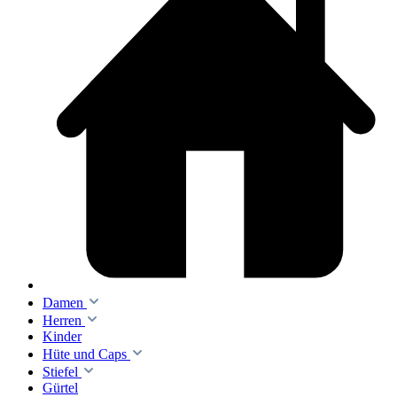
Damen
Herren
Kinder
Hüte und Caps
Stiefel
Gürtel