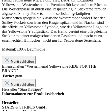
Hemd Yellowstone RIDE FOR THE BRAND: Exquisites
Yellowstone Westernhemd mit Premium-Stickerei auf dem Rücken.
Die Westernpasse ist durch eine Paspelierung in Stickfarbe farblich
abgesetzt. Smiley-Pockets und die sechsfach geknöpften
Manschetten spiegeln die klassische Westernmode wider.Über den
Smiley-Pockets sowie an den Kragenspitzen und im Nacken sind
die offiziellen Yellowstone Symbole, wie das Yellowstone Logo und
das Yellowstone Y aufgestickt. Das Hemd vereint eine pflegeleichte
Struktur mit einer maßgeschneiderten Passform und macht es zu
einem echten Hingucker - nicht nur für Yellowstone Serienfans.
Material:
100% Baumwolle
Menü schließen
Eigenschaften "Westernhemd Yellowstone RIDE FOR THE
BRAND"
Farbe:
grau
Menü schließen
Hersteller "Stars&Stripes"
Informationen zur Produktsicherheit
Hersteller:
STARS & STRIPES GmbH