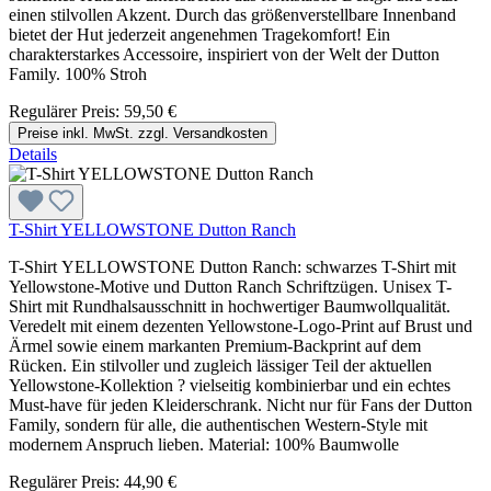
einen stilvollen Akzent. Durch das größenverstellbare Innenband
bietet der Hut jederzeit angenehmen Tragekomfort! Ein
charakterstarkes Accessoire, inspiriert von der Welt der Dutton
Family. 100% Stroh
Regulärer Preis:
59,50 €
Preise inkl. MwSt. zzgl. Versandkosten
Details
T-Shirt YELLOWSTONE Dutton Ranch
T-Shirt YELLOWSTONE Dutton Ranch: schwarzes T-Shirt mit
Yellowstone-Motive und Dutton Ranch Schriftzügen. Unisex T-
Shirt mit Rundhalsausschnitt in hochwertiger Baumwollqualität.
Veredelt mit einem dezenten Yellowstone-Logo-Print auf Brust und
Ärmel sowie einem markanten Premium-Backprint auf dem
Rücken. Ein stilvoller und zugleich lässiger Teil der aktuellen
Yellowstone-Kollektion ? vielseitig kombinierbar und ein echtes
Must-have für jeden Kleiderschrank. Nicht nur für Fans der Dutton
Family, sondern für alle, die authentischen Western-Style mit
modernem Anspruch lieben. Material: 100% Baumwolle
Regulärer Preis:
44,90 €