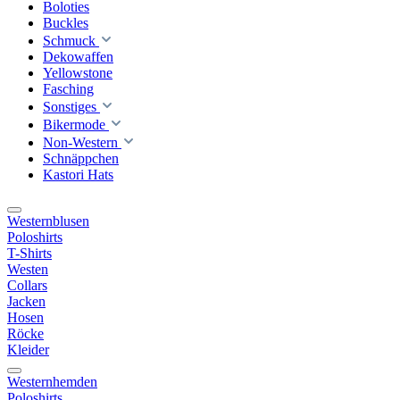
Boloties
Buckles
Schmuck
Dekowaffen
Yellowstone
Fasching
Sonstiges
Bikermode
Non-Western
Schnäppchen
Kastori Hats
Westernblusen
Poloshirts
T-Shirts
Westen
Collars
Jacken
Hosen
Röcke
Kleider
Westernhemden
Poloshirts