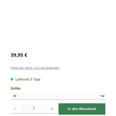
Regulärer Preis:
39,95 €
Preise inkl. MwSt. zzgl. Versandkosten
Lieferzeit 5 Tage
auswählen
Größe
Produkt Anzahl: Gib den gewünschten Wert ein oder benutze die Schaltflächen um d
In den Warenkorb