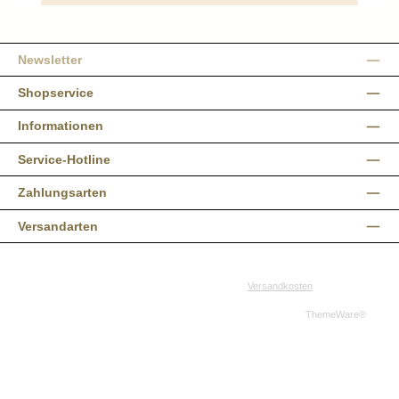
Newsletter
Shopservice
Informationen
Service-Hotline
Zahlungsarten
Versandarten
Alle Preise inkl. gesetzl. Mehrwertsteuer zzgl.
Versandkosten
und ggf.
Nachnahmegebühren, wenn nicht anders angegeben.
© 2026 Western-Shop.de - Alle Rechte vorbehalten. Theme by
ThemeWare®