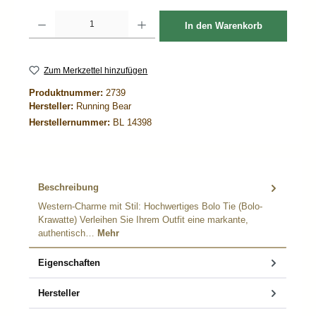
Produkt Anzahl: Gib den gewünschten Wert ein oder benutze die Schaltflächen um d
In den Warenkorb
Zum Merkzettel hinzufügen
Produktnummer:
2739
Hersteller:
Running Bear
Herstellernummer:
BL 14398
Beschreibung
Western-Charme mit Stil: Hochwertiges Bolo Tie (Bolo-
Krawatte) Verleihen Sie Ihrem Outfit eine markante,
authentisch…
Mehr
Eigenschaften
Hersteller