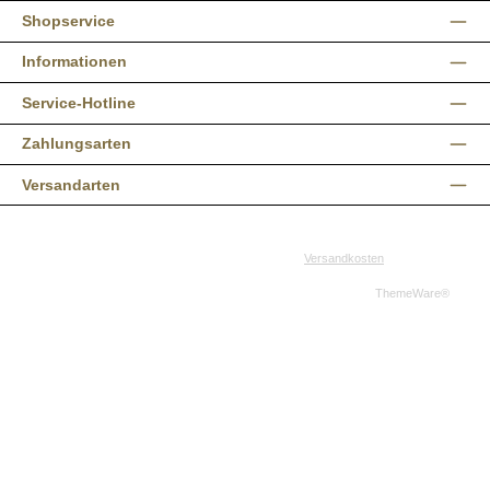
Shopservice
Informationen
Service-Hotline
Zahlungsarten
Versandarten
Alle Preise inkl. gesetzl. Mehrwertsteuer zzgl.
Versandkosten
und ggf.
Nachnahmegebühren, wenn nicht anders angegeben.
© 2026 Western-Shop.de - Alle Rechte vorbehalten. Theme by
ThemeWare®