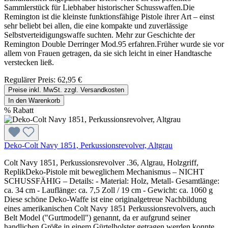
Sammlerstück für Liebhaber historischer Schusswaffen.Die
Remington ist die kleinste funktionsfähige Pistole ihrer Art – einst
sehr beliebt bei allen, die eine kompakte und zuverlässige
Selbstverteidigungswaffe suchten. Mehr zur Geschichte der
Remington Double Derringer Mod.95 erfahren.Früher wurde sie vor
allem von Frauen getragen, da sie sich leicht in einer Handtasche
verstecken ließ.
Regulärer Preis:
62,95 €
Preise inkl. MwSt. zzgl. Versandkosten
In den Warenkorb
%
Rabatt
Deko-Colt Navy 1851, Perkussionsrevolver, Altgrau
Colt Navy 1851, Perkussionsrevolver .36, Algrau, Holzgriff,
ReplikDeko-Pistole mit beweglichem Mechanismus – NICHT
SCHUSSFÄHIG – Details: - Material: Holz, Metall- Gesamtlänge:
ca. 34 cm - Lauflänge: ca. 7,5 Zoll / 19 cm - Gewicht: ca. 1060 g
Diese schöne Deko-Waffe ist eine originalgetreue Nachbildung
eines amerikanischen Colt Navy 1851 Perkussionsrevolvers, auch
Belt Model ("Gurtmodell") genannt, da er aufgrund seiner
handlichen Größe in einem Gürtelholster getragen werden konnte.