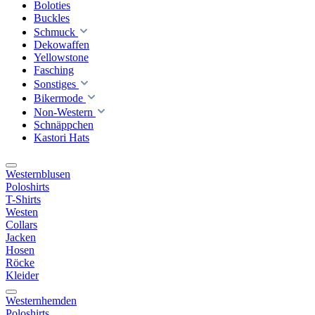
Boloties
Buckles
Schmuck
Dekowaffen
Yellowstone
Fasching
Sonstiges
Bikermode
Non-Western
Schnäppchen
Kastori Hats
Westernblusen
Poloshirts
T-Shirts
Westen
Collars
Jacken
Hosen
Röcke
Kleider
Westernhemden
Poloshirts