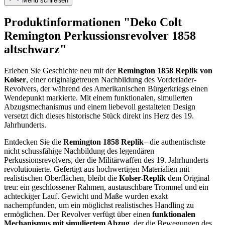
Menü schließen
Produktinformationen "Deko Colt
Remington Perkussionsrevolver 1858
altschwarz"
Erleben Sie Geschichte neu mit der
Remington 1858 Replik von
Kolser
, einer originalgetreuen Nachbildung des Vorderlader-
Revolvers, der während des Amerikanischen Bürgerkriegs einen
Wendepunkt markierte. Mit einem funktionalen, simulierten
Abzugsmechanismus und einem liebevoll gestalteten Design
versetzt dich dieses historische Stück direkt ins Herz des 19.
Jahrhunderts.
Entdecken Sie die
Remington 1858 Replik
– die authentischste
nicht schussfähige Nachbildung des legendären
Perkussionsrevolvers, der die Militärwaffen des 19. Jahrhunderts
revolutionierte. Gefertigt aus hochwertigen Materialien mit
realistischen Oberflächen, bleibt die
Kolser-Replik
dem Original
treu: ein geschlossener Rahmen, austauschbare Trommel und ein
achteckiger Lauf. Gewicht und Maße wurden exakt
nachempfunden, um ein möglichst realistisches Handling zu
ermöglichen. Der Revolver verfügt über einen
funktionalen
Mechanismus mit simuliertem Abzug
, der die Bewegungen des