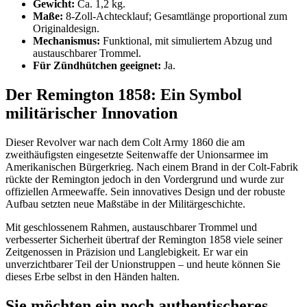
Gewicht:
Ca. 1,2 kg.
Maße:
8-Zoll-Achtecklauf; Gesamtlänge proportional zum
Originaldesign.
Mechanismus:
Funktional, mit simuliertem Abzug und
austauschbarer Trommel.
Für Zündhütchen geeignet:
Ja.
Der Remington 1858: Ein Symbol
militärischer Innovation
Dieser Revolver war nach dem Colt Army 1860 die am
zweithäufigsten eingesetzte Seitenwaffe der Unionsarmee im
Amerikanischen Bürgerkrieg. Nach einem Brand in der Colt-Fabrik
rückte der Remington jedoch in den Vordergrund und wurde zur
offiziellen Armeewaffe. Sein innovatives Design und der robuste
Aufbau setzten neue Maßstäbe in der Militärgeschichte.
Mit geschlossenem Rahmen, austauschbarer Trommel und
verbesserter Sicherheit übertraf der Remington 1858 viele seiner
Zeitgenossen in Präzision und Langlebigkeit. Er war ein
unverzichtbarer Teil der Unionstruppen – und heute können Sie
dieses Erbe selbst in den Händen halten.
Sie möchten ein noch authentischeres