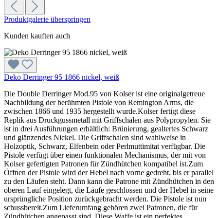
Produktgalerie überspringen
Kunden kauften auch
Deko Derringer 95 1866 nickel, weiß
Die Double Derringer Mod.95 von Kolser ist eine originalgetreue
Nachbildung der berühmten Pistole von Remington Arms, die
zwischen 1866 und 1935 hergestellt wurde.Kolser fertigt diese
Replik aus Druckgussmetall mit Griffschalen aus Polypropylen. Sie
ist in drei Ausführungen erhältlich: Brünierung, gealtertes Schwarz
und glänzendes Nickel. Die Griffschalen sind wahlweise in
Holzoptik, Schwarz, Elfenbein oder Perlmuttimitat verfügbar. Die
Pistole verfügt über einen funktionalen Mechanismus, der mit von
Kolser gefertigten Patronen für Zündhütchen kompatibel ist.Zum
Öffnen der Pistole wird der Hebel nach vorne gedreht, bis er parallel
zu den Läufen steht. Dann kann die Patrone mit Zündhütchen in den
oberen Lauf eingelegt, die Läufe geschlossen und der Hebel in seine
ursprüngliche Position zurückgebracht werden. Die Pistole ist nun
schussbereit.Zum Lieferumfang gehören zwei Patronen, die für
Zündhütchen angepasst sind. Diese Waffe ist ein perfektes