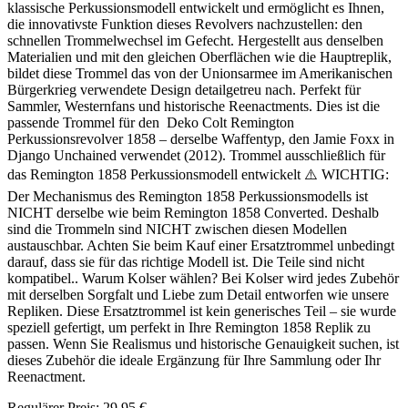
klassische Perkussionsmodell entwickelt und ermöglicht es Ihnen,
die innovativste Funktion dieses Revolvers nachzustellen: den
schnellen Trommelwechsel im Gefecht. Hergestellt aus denselben
Materialien und mit den gleichen Oberflächen wie die Hauptreplik,
bildet diese Trommel das von der Unionsarmee im Amerikanischen
Bürgerkrieg verwendete Design detailgetreu nach. Perfekt für
Sammler, Westernfans und historische Reenactments. Dies ist die
passende Trommel für den Deko Colt Remington
Perkussionsrevolver 1858 – derselbe Waffentyp, den Jamie Foxx in
Django Unchained verwendet (2012). Trommel ausschließlich für
das Remington 1858 Perkussionsmodell entwickelt ⚠️ WICHTIG:
Der Mechanismus des Remington 1858 Perkussionsmodells ist
NICHT derselbe wie beim Remington 1858 Converted. Deshalb
sind die Trommeln sind NICHT zwischen diesen Modellen
austauschbar. Achten Sie beim Kauf einer Ersatztrommel unbedingt
darauf, dass sie für das richtige Modell ist. Die Teile sind nicht
kompatibel.. Warum Kolser wählen? Bei Kolser wird jedes Zubehör
mit derselben Sorgfalt und Liebe zum Detail entworfen wie unsere
Repliken. Diese Ersatztrommel ist kein generisches Teil – sie wurde
speziell gefertigt, um perfekt in Ihre Remington 1858 Replik zu
passen. Wenn Sie Realismus und historische Genauigkeit suchen, ist
dieses Zubehör die ideale Ergänzung für Ihre Sammlung oder Ihr
Reenactment.
Regulärer Preis:
29,95 €