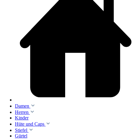
Damen
Herren
Kinder
Hüte und Caps
Stiefel
Gürtel