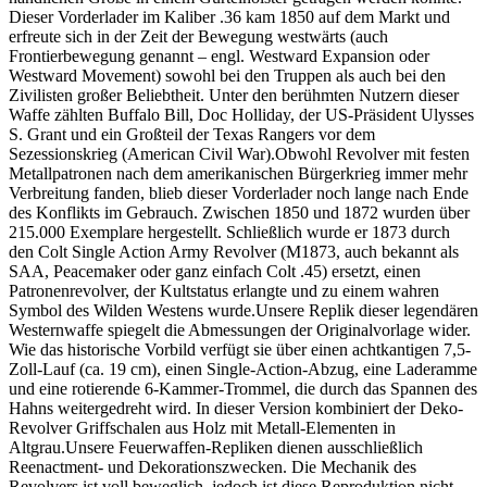
Dieser Vorderlader im Kaliber .36 kam 1850 auf dem Markt und
erfreute sich in der Zeit der Bewegung westwärts (auch
Frontierbewegung genannt – engl. Westward Expansion oder
Westward Movement) sowohl bei den Truppen als auch bei den
Zivilisten großer Beliebtheit. Unter den berühmten Nutzern dieser
Waffe zählten Buffalo Bill, Doc Holliday, der US-Präsident Ulysses
S. Grant und ein Großteil der Texas Rangers vor dem
Sezessionskrieg (American Civil War).Obwohl Revolver mit festen
Metallpatronen nach dem amerikanischen Bürgerkrieg immer mehr
Verbreitung fanden, blieb dieser Vorderlader noch lange nach Ende
des Konflikts im Gebrauch. Zwischen 1850 und 1872 wurden über
215.000 Exemplare hergestellt. Schließlich wurde er 1873 durch
den Colt Single Action Army Revolver (M1873, auch bekannt als
SAA, Peacemaker oder ganz einfach Colt .45) ersetzt, einen
Patronenrevolver, der Kultstatus erlangte und zu einem wahren
Symbol des Wilden Westens wurde.Unsere Replik dieser legendären
Westernwaffe spiegelt die Abmessungen der Originalvorlage wider.
Wie das historische Vorbild verfügt sie über einen achtkantigen 7,5-
Zoll-Lauf (ca. 19 cm), einen Single-Action-Abzug, eine Laderamme
und eine rotierende 6-Kammer-Trommel, die durch das Spannen des
Hahns weitergedreht wird. In dieser Version kombiniert der Deko-
Revolver Griffschalen aus Holz mit Metall-Elementen in
Altgrau.Unsere Feuerwaffen-Repliken dienen ausschließlich
Reenactment- und Dekorationszwecken. Die Mechanik des
Revolvers ist voll beweglich, jedoch ist diese Reproduktion nicht