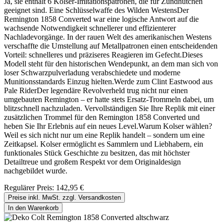
Ja, sie enthält 6 Kolser-Imitationspatronen, die für Zündhütchen
geeignet sind. Eine Schlüsselwaffe des Wilden WestensDer
Remington 1858 Converted war eine logische Antwort auf die
wachsende Notwendigkeit schnellerer und effizienterer
Nachladevorgänge. In der rauen Welt des amerikanischen Westens
verschaffte die Umstellung auf Metallpatronen einen entscheidenden
Vorteil: schnelleres und präziseres Reagieren im Gefecht.Dieses
Modell steht für den historischen Wendepunkt, an dem man sich von
loser Schwarzpulverladung verabschiedete und moderne
Munitionsstandards Einzug hielten.Werde zum Clint Eastwood aus
Pale RiderDer legendäre Revolverheld trug nicht nur einen
umgebauten Remington – er hatte stets Ersatz-Trommeln dabei, um
blitzschnell nachzuladen. Vervollständigen Sie Ihre Replik mit einer
zusätzlichen Trommel für den Remington 1858 Converted und
heben Sie Ihr Erlebnis auf ein neues Level.Warum Kolser wählen?
Weil es sich nicht nur um eine Replik handelt – sondern um eine
Zeitkapsel. Kolser ermöglicht es Sammlern und Liebhabern, ein
funktionales Stück Geschichte zu besitzen, das mit höchster
Detailtreue und großem Respekt vor dem Originaldesign
nachgebildet wurde.
Regulärer Preis:
142,95 €
Preise inkl. MwSt. zzgl. Versandkosten
In den Warenkorb