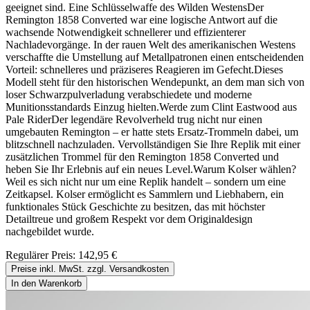
geeignet sind. Eine Schlüsselwaffe des Wilden WestensDer
Remington 1858 Converted war eine logische Antwort auf die
wachsende Notwendigkeit schnellerer und effizienterer
Nachladevorgänge. In der rauen Welt des amerikanischen Westens
verschaffte die Umstellung auf Metallpatronen einen entscheidenden
Vorteil: schnelleres und präziseres Reagieren im Gefecht.Dieses
Modell steht für den historischen Wendepunkt, an dem man sich von
loser Schwarzpulverladung verabschiedete und moderne
Munitionsstandards Einzug hielten.Werde zum Clint Eastwood aus
Pale RiderDer legendäre Revolverheld trug nicht nur einen
umgebauten Remington – er hatte stets Ersatz-Trommeln dabei, um
blitzschnell nachzuladen. Vervollständigen Sie Ihre Replik mit einer
zusätzlichen Trommel für den Remington 1858 Converted und
heben Sie Ihr Erlebnis auf ein neues Level.Warum Kolser wählen?
Weil es sich nicht nur um eine Replik handelt – sondern um eine
Zeitkapsel. Kolser ermöglicht es Sammlern und Liebhabern, ein
funktionales Stück Geschichte zu besitzen, das mit höchster
Detailtreue und großem Respekt vor dem Originaldesign
nachgebildet wurde.
Regulärer Preis:
142,95 €
Preise inkl. MwSt. zzgl. Versandkosten
In den Warenkorb