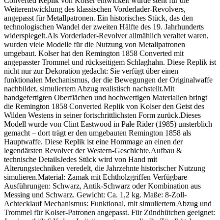
Converted Replik von Kolser entwickelt wurde steht für die
Weiterentwicklung des klassischen Vorderlader-Revolvers,
angepasst für Metallpatronen. Ein historisches Stück, das den
technologischen Wandel der zweiten Hälfte des 19. Jahrhunderts
widerspiegelt.Als Vorderlader-Revolver allmählich veraltet waren,
wurden viele Modelle für die Nutzung von Metallpatronen
umgebaut. Kolser hat den Remington 1858 Converted mit
angepasster Trommel und rückseitigem Schlaghahn. Diese Replik ist
nicht nur zur Dekoration gedacht: Sie verfügt über einen
funktionalen Mechanismus, der die Bewegungen der Originalwaffe
nachbildet, simuliertem Abzug realistisch nachstellt.Mit
handgefertigten Oberflächen und hochwertigen Materialien bringt
die Remington 1858 Converted Replik von Kolser den Geist des
Wilden Westens in seiner fortschrittlichsten Form zurück.Dieses
Modell wurde von Clint Eastwood in Pale Rider (1985) unsterblich
gemacht – dort trägt er den umgebauten Remington 1858 als
Hauptwaffe. Diese Replik ist eine Hommage an einen der
legendärsten Revolver der Western-Geschichte.Aufbau &
technische DetailsJedes Stück wird von Hand mit
Alterungstechniken veredelt, die Jahrzehnte historischer Nutzung
simulieren.Material: Zamak mit Echtholzgriffen Verfügbare
Ausführungen: Schwarz, Antik-Schwarz oder Kombination aus
Messing und Schwarz. Gewicht: Ca. 1,2 kg. Maße: 8-Zoll-
Achtecklauf Mechanismus: Funktional, mit simuliertem Abzug und
Trommel für Kolser-Patronen angepasst. Für Zündhütchen geeignet: