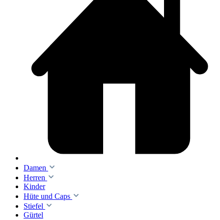
Damen
Herren
Kinder
Hüte und Caps
Stiefel
Gürtel