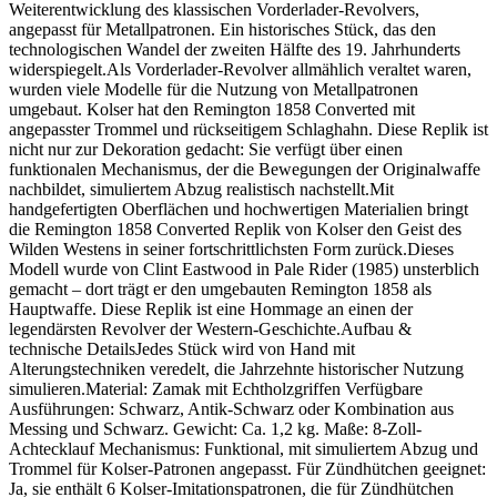
Weiterentwicklung des klassischen Vorderlader-Revolvers,
angepasst für Metallpatronen. Ein historisches Stück, das den
technologischen Wandel der zweiten Hälfte des 19. Jahrhunderts
widerspiegelt.Als Vorderlader-Revolver allmählich veraltet waren,
wurden viele Modelle für die Nutzung von Metallpatronen
umgebaut. Kolser hat den Remington 1858 Converted mit
angepasster Trommel und rückseitigem Schlaghahn. Diese Replik ist
nicht nur zur Dekoration gedacht: Sie verfügt über einen
funktionalen Mechanismus, der die Bewegungen der Originalwaffe
nachbildet, simuliertem Abzug realistisch nachstellt.Mit
handgefertigten Oberflächen und hochwertigen Materialien bringt
die Remington 1858 Converted Replik von Kolser den Geist des
Wilden Westens in seiner fortschrittlichsten Form zurück.Dieses
Modell wurde von Clint Eastwood in Pale Rider (1985) unsterblich
gemacht – dort trägt er den umgebauten Remington 1858 als
Hauptwaffe. Diese Replik ist eine Hommage an einen der
legendärsten Revolver der Western-Geschichte.Aufbau &
technische DetailsJedes Stück wird von Hand mit
Alterungstechniken veredelt, die Jahrzehnte historischer Nutzung
simulieren.Material: Zamak mit Echtholzgriffen Verfügbare
Ausführungen: Schwarz, Antik-Schwarz oder Kombination aus
Messing und Schwarz. Gewicht: Ca. 1,2 kg. Maße: 8-Zoll-
Achtecklauf Mechanismus: Funktional, mit simuliertem Abzug und
Trommel für Kolser-Patronen angepasst. Für Zündhütchen geeignet:
Ja, sie enthält 6 Kolser-Imitationspatronen, die für Zündhütchen