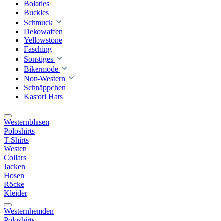
Boloties
Buckles
Schmuck
Dekowaffen
Yellowstone
Fasching
Sonstiges
Bikermode
Non-Western
Schnäppchen
Kastori Hats
Westernblusen
Poloshirts
T-Shirts
Westen
Collars
Jacken
Hosen
Röcke
Kleider
Westernhemden
Poloshirts