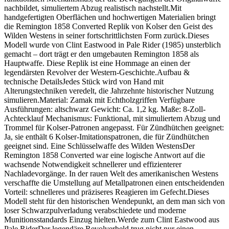
nachbildet, simuliertem Abzug realistisch nachstellt.Mit
handgefertigten Oberflächen und hochwertigen Materialien bringt
die Remington 1858 Converted Replik von Kolser den Geist des
Wilden Westens in seiner fortschrittlichsten Form zurück.Dieses
Modell wurde von Clint Eastwood in Pale Rider (1985) unsterblich
gemacht – dort trägt er den umgebauten Remington 1858 als
Hauptwaffe. Diese Replik ist eine Hommage an einen der
legendärsten Revolver der Western-Geschichte.Aufbau &
technische DetailsJedes Stück wird von Hand mit
Alterungstechniken veredelt, die Jahrzehnte historischer Nutzung
simulieren.Material: Zamak mit Echtholzgriffen Verfügbare
Ausführungen: altschwarz Gewicht: Ca. 1,2 kg. Maße: 8-Zoll-
Achtecklauf Mechanismus: Funktional, mit simuliertem Abzug und
Trommel für Kolser-Patronen angepasst. Für Zündhütchen geeignet:
Ja, sie enthält 6 Kolser-Imitationspatronen, die für Zündhütchen
geeignet sind. Eine Schlüsselwaffe des Wilden WestensDer
Remington 1858 Converted war eine logische Antwort auf die
wachsende Notwendigkeit schnellerer und effizienterer
Nachladevorgänge. In der rauen Welt des amerikanischen Westens
verschaffte die Umstellung auf Metallpatronen einen entscheidenden
Vorteil: schnelleres und präziseres Reagieren im Gefecht.Dieses
Modell steht für den historischen Wendepunkt, an dem man sich von
loser Schwarzpulverladung verabschiedete und moderne
Munitionsstandards Einzug hielten.Werde zum Clint Eastwood aus
Pale RiderDer legendäre Revolverheld trug nicht nur einen