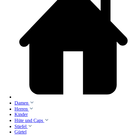
Damen
Herren
Kinder
Hüte und Caps
Stiefel
Gürtel