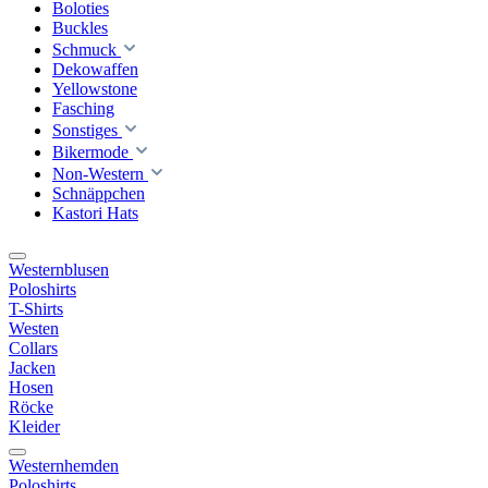
Boloties
Buckles
Schmuck
Dekowaffen
Yellowstone
Fasching
Sonstiges
Bikermode
Non-Western
Schnäppchen
Kastori Hats
Westernblusen
Poloshirts
T-Shirts
Westen
Collars
Jacken
Hosen
Röcke
Kleider
Westernhemden
Poloshirts