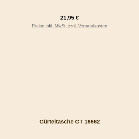
Regulärer Preis:
21,95 €
In den Warenkorb
Preise inkl. MwSt. zzgl. Versandkosten
Gürteltasche GT 16662