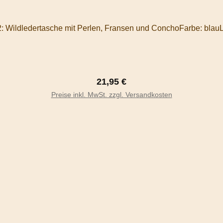
: Wildledertasche mit Perlen, Fransen und ConchoFarbe: bl
Regulärer Preis:
21,95 €
In den Warenkorb
Preise inkl. MwSt. zzgl. Versandkosten