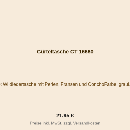
Gürteltasche GT 16660
: Wildledertasche mit Perlen, Fransen und ConchoFarbe: gr
Regulärer Preis:
21,95 €
In den Warenkorb
Preise inkl. MwSt. zzgl. Versandkosten