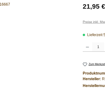
Regulärer Pre
21,95 
Preise inkl. M
Lieferzeit 
Produkt Anzahl
Zum Merkzet
Produktnum
Hersteller:
R
Herstellern