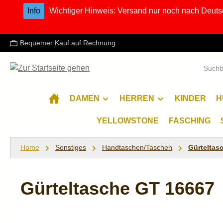
Info
Wichtiger Hinweis: Versand nur noch nach Deuts
m Hauptinhalt springen
Zur Suche springen
Zur Hauptnavigation springen
Bequemer Kauf auf Rechnung
DAMEN
HERREN
KINDER
H
YELLOWSTONE
FASCHING
Home
Sonstiges
Handtaschen/Taschen
Gürteltas
Gürteltasche GT 16667