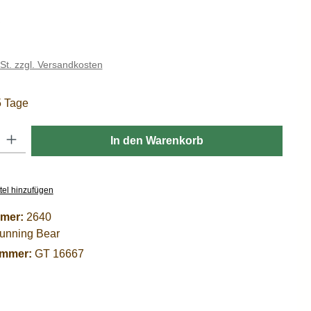
is:
€
wSt. zzgl. Versandkosten
5 Tage
: Gib den gewünschten Wert ein oder benutze die Schaltflächen um die
In den Warenkorb
tel hinzufügen
mer:
2640
unning Bear
ummer:
GT 16667