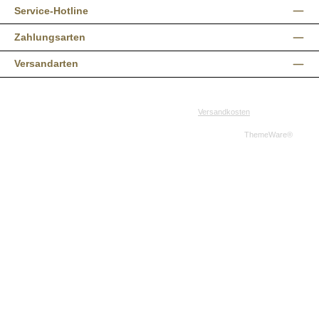
Service-Hotline
Zahlungsarten
Versandarten
Alle Preise inkl. gesetzl. Mehrwertsteuer zzgl.
Versandkosten
und ggf.
Nachnahmegebühren, wenn nicht anders angegeben.
© 2026 Western-Shop.de - Alle Rechte vorbehalten. Theme by
ThemeWare®