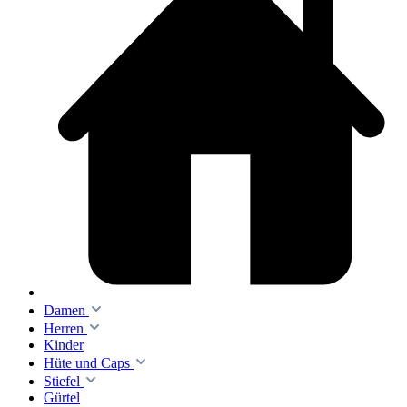
Damen
Herren
Kinder
Hüte und Caps
Stiefel
Gürtel