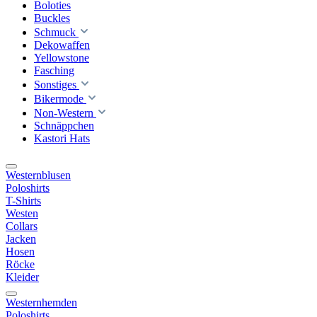
Boloties
Buckles
Schmuck
Dekowaffen
Yellowstone
Fasching
Sonstiges
Bikermode
Non-Western
Schnäppchen
Kastori Hats
Westernblusen
Poloshirts
T-Shirts
Westen
Collars
Jacken
Hosen
Röcke
Kleider
Westernhemden
Poloshirts