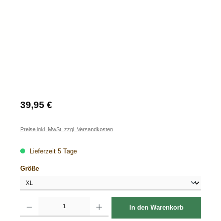
Regulärer Preis:
39,95 €
Preise inkl. MwSt. zzgl. Versandkosten
Lieferzeit 5 Tage
auswählen
Größe
Produkt Anzahl: Gib den gewünschten Wert ein oder benutze die Schaltflächen um d
In den Warenkorb