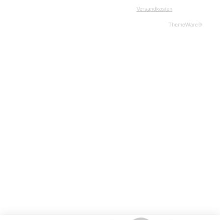
Alle Preise inkl. gesetzl. Mehrwertsteuer zzgl.
Versandkosten
und ggf.
Nachnahmegebühren, wenn nicht anders angegeben.
© 2026 Western-Shop.de - Alle Rechte vorbehalten. Theme by
ThemeWare®