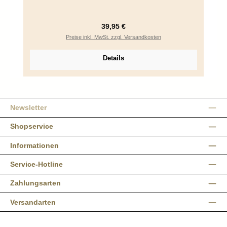
Regulärer Preis:
39,95 €
Preise inkl. MwSt. zzgl. Versandkosten
Details
Newsletter
Shopservice
Informationen
Service-Hotline
Zahlungsarten
Versandarten