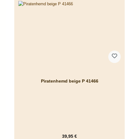
Piratenhemd beige P 41466
Regulärer Preis:
39,95 €