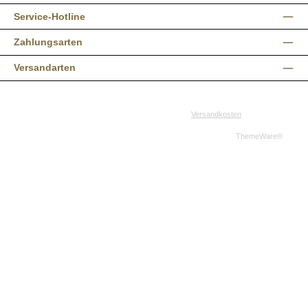
Service-Hotline
Zahlungsarten
Versandarten
Alle Preise inkl. gesetzl. Mehrwertsteuer zzgl.
Versandkosten
und ggf.
Nachnahmegebühren, wenn nicht anders angegeben.
© 2026 Western-Shop.de - Alle Rechte vorbehalten. Theme by
ThemeWare®