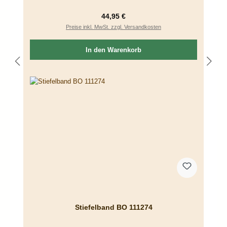
Regulärer Preis:
44,95 €
Preise inkl. MwSt. zzgl. Versandkosten
In den Warenkorb
Stiefelband BO 111274