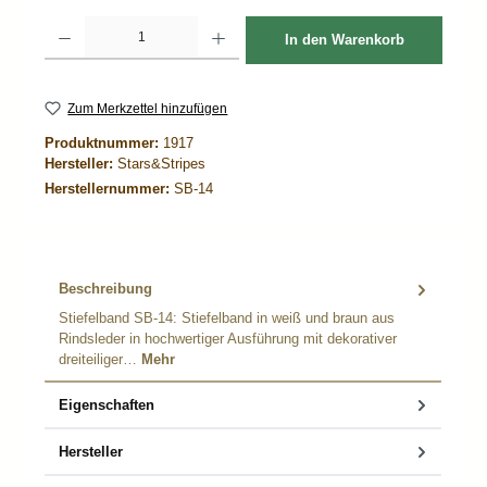
Produkt Anzahl: Gib den gewünschten Wert ein oder benutze die Schaltflächen um d
In den Warenkorb
Zum Merkzettel hinzufügen
Produktnummer:
1917
Hersteller:
Stars&Stripes
Herstellernummer:
SB-14
Beschreibung
Stiefelband SB-14: Stiefelband in weiß und braun aus
Rindsleder in hochwertiger Ausführung mit dekorativer
dreiteiliger…
Mehr
Eigenschaften
Hersteller