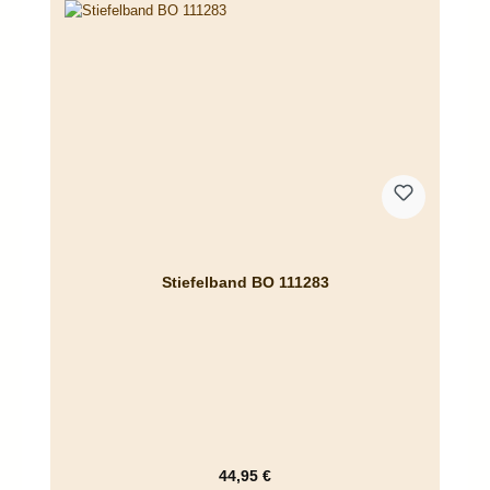
Stiefelband BO 111283
Regulärer Preis:
44,95 €