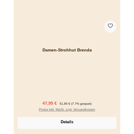
Damen-Strohhut Brenda
Verkaufspreis:
Regulärer Preis:
47,95 €
51,95 €
(7.7% gespart)
Preise inkl. MwSt. zzgl. Versandkosten
Details