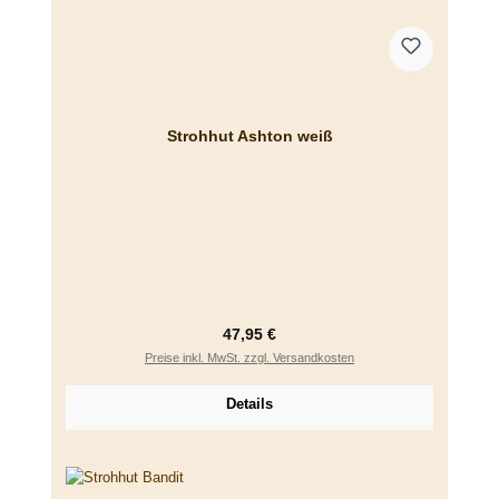
Strohhut Ashton weiß
Regulärer Preis:
47,95 €
Preise inkl. MwSt. zzgl. Versandkosten
Details