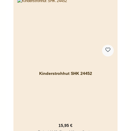
Kinderstrohhut SHK 24452
Regulärer Preis:
15,95 €