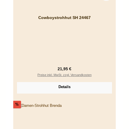
Cowboystrohhut SH 24467
Regulärer Preis:
21,95 €
Preise inkl. MwSt. zzgl. Versandkosten
Details
Rabatt
%