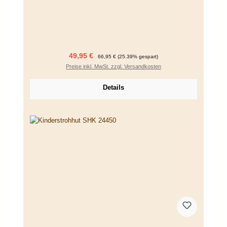
Verkaufspreis:
Regulärer Preis:
49,95 €
66,95 €
(25.39% gespart)
Preise inkl. MwSt. zzgl. Versandkosten
Details