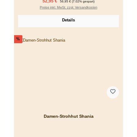
Verkaufspreis:
52,95 €
56,95 €
(7.02% gespart)
Preise inkl. MwSt. zzgl. Versandkosten
Details
Rabatt
%
Damen-Strohhut Shania