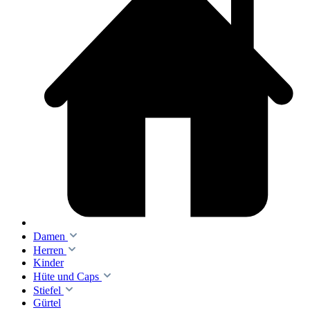
Damen
Herren
Kinder
Hüte und Caps
Stiefel
Gürtel