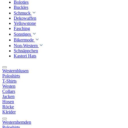
Boloties
Buckles
Schmuck
Dekowaffen
Yellowstone
Fasching
Sonstiges
Bikermode
Non-Western
Schnäppchen
Kastori Hats
Westernblusen
Poloshirts
T-Shirts
Westen
Collars
Jacken
Hosen
Röcke
Kleider
Westernhemden
Poloshirts