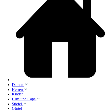
Damen
Herren
Kinder
Hüte und Caps
Stiefel
Gürtel