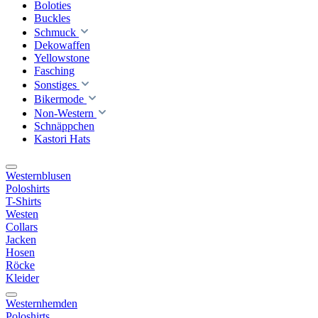
Boloties
Buckles
Schmuck
Dekowaffen
Yellowstone
Fasching
Sonstiges
Bikermode
Non-Western
Schnäppchen
Kastori Hats
Westernblusen
Poloshirts
T-Shirts
Westen
Collars
Jacken
Hosen
Röcke
Kleider
Westernhemden
Poloshirts