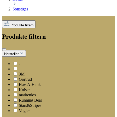
Sonstiges
Produkte filtern
Produkte filtern
Hersteller
-
.
3M
Görtrud
Hav-A-Hank
Kolser
markenlos
Running Bear
Stars&Stripes
Vogler