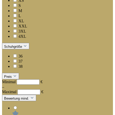
XS
S
M
L
XL
XXL
3XL
4XL
Schuhgröße
36
37
38
Preis
Minimal
€
–
Maximal
€
Bewertung mind.