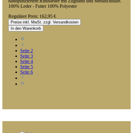
handpunziertem Rindsleder mit Zugband und Metalschnalle.
100% Leder - Futter 100% Polyester
Regulärer Preis:
162,95 €
Preise inkl. MwSt. zzgl. Versandkosten
In den Warenkorb
Seite
2
Seite
3
Seite
4
Seite
5
Seite
6