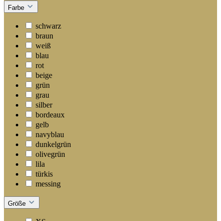
Farbe
schwarz
braun
weiß
blau
rot
beige
grün
grau
silber
bordeaux
gelb
navyblau
dunkelgrün
olivegrün
lila
türkis
messing
Größe