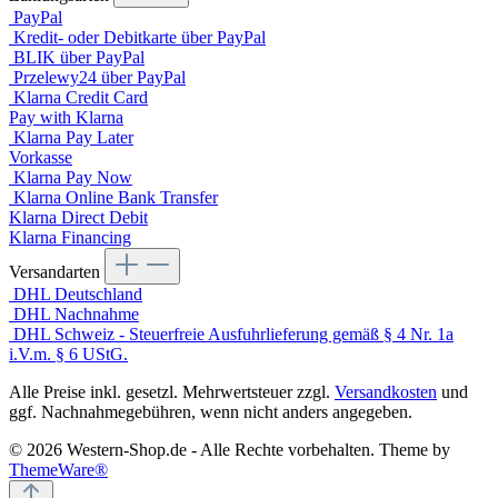
PayPal
Kredit- oder Debitkarte über PayPal
BLIK über PayPal
Przelewy24 über PayPal
Klarna Credit Card
Pay with Klarna
Klarna Pay Later
Vorkasse
Klarna Pay Now
Klarna Online Bank Transfer
Klarna Direct Debit
Klarna Financing
Versandarten
DHL Deutschland
DHL Nachnahme
DHL Schweiz - Steuerfreie Ausfuhrlieferung gemäß § 4 Nr. 1a
i.V.m. § 6 UStG.
Alle Preise inkl. gesetzl. Mehrwertsteuer zzgl.
Versandkosten
und
ggf. Nachnahmegebühren, wenn nicht anders angegeben.
© 2026 Western-Shop.de - Alle Rechte vorbehalten. Theme by
ThemeWare®