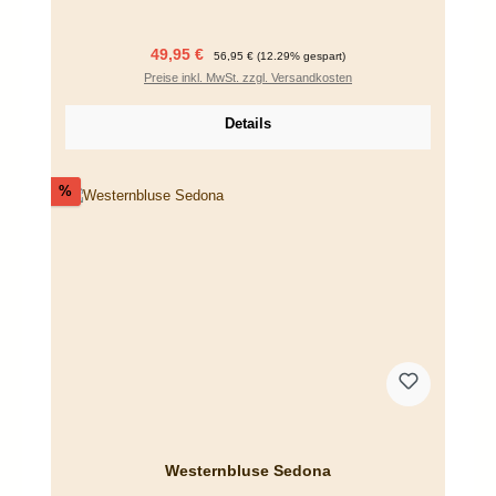
Verkaufspreis:
Regulärer Preis:
49,95 €
56,95 €
(12.29% gespart)
Preise inkl. MwSt. zzgl. Versandkosten
Details
Rabatt
%
Westernbluse Sedona