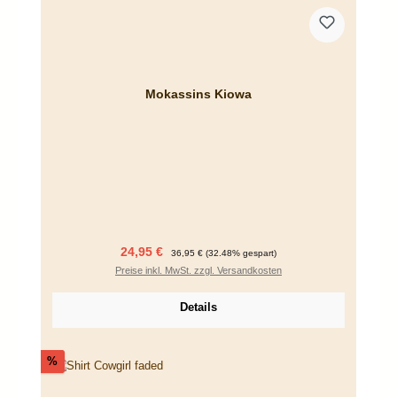
Mokassins Kiowa
Verkaufspreis:
Regulärer Preis:
24,95 €
36,95 €
(32.48% gespart)
Preise inkl. MwSt. zzgl. Versandkosten
Details
Rabatt
%