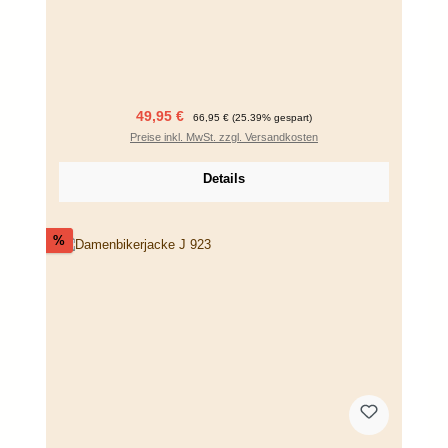
Verkaufspreis:
Regulärer Preis:
49,95 €
66,95 €
(25.39% gespart)
Preise inkl. MwSt. zzgl. Versandkosten
Details
Rabatt
%