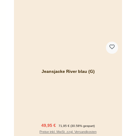
Jeansjacke River blau (G)
Verkaufspreis:
Regulärer Preis:
49,95 €
71,95 €
(30.58% gespart)
Preise inkl. MwSt. zzgl. Versandkosten