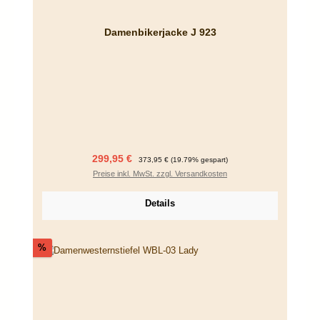
Damenbikerjacke J 923
Verkaufspreis:
Regulärer Preis:
299,95 €
373,95 €
(19.79% gespart)
Preise inkl. MwSt. zzgl. Versandkosten
Details
Rabatt
%