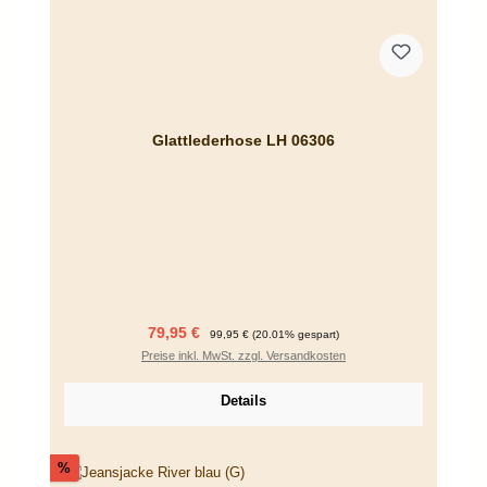
Glattlederhose LH 06306
Verkaufspreis:
Regulärer Preis:
79,95 €
99,95 €
(20.01% gespart)
Preise inkl. MwSt. zzgl. Versandkosten
Details
Rabatt
%