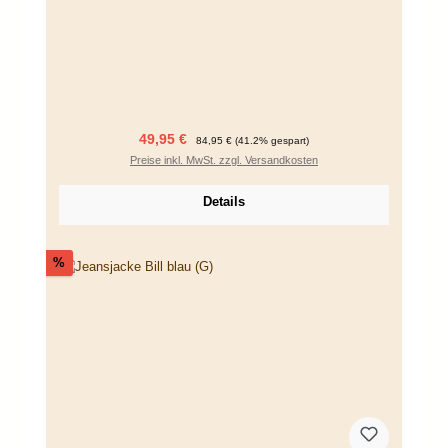
Verkaufspreis:
Regulärer Preis:
49,95 €
84,95 €
(41.2% gespart)
Preise inkl. MwSt. zzgl. Versandkosten
Details
Rabatt
%