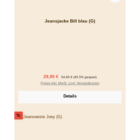
Jeansjacke Bill blau (G)
Verkaufspreis:
Regulärer Preis:
29,95 €
54,95 €
(45.5% gespart)
Preise inkl. MwSt. zzgl. Versandkosten
Details
Rabatt
%