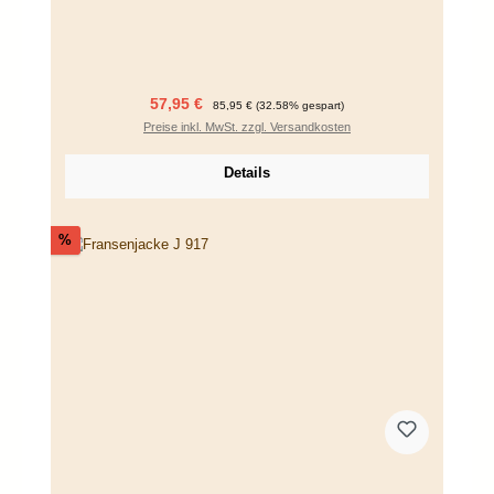
Verkaufspreis:
Regulärer Preis:
57,95 €
85,95 €
(32.58% gespart)
Preise inkl. MwSt. zzgl. Versandkosten
Details
Rabatt
%