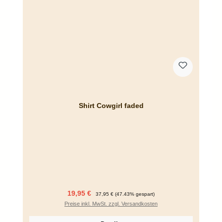
Shirt Cowgirl faded
Verkaufspreis:
Regulärer Preis:
19,95 €
37,95 €
(47.43% gespart)
Preise inkl. MwSt. zzgl. Versandkosten