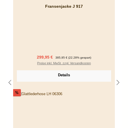
Fransenjacke J 917
Verkaufspreis:
Regulärer Preis:
299,95 €
385,95 €
(22.28% gespart)
Preise inkl. MwSt. zzgl. Versandkosten
Details
Rabatt
%