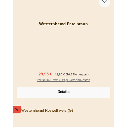
Westernhemd Pete braun
Verkaufspreis:
Regulärer Preis:
29,95 €
42,95 €
(30.27% gespart)
Preise inkl. MwSt. zzgl. Versandkosten
Details
Rabatt
%