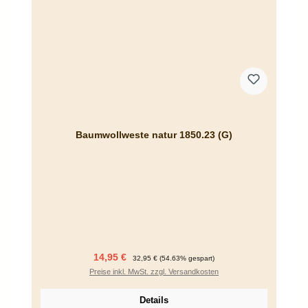
Baumwollweste natur 1850.23 (G)
Verkaufspreis:
Regulärer Preis:
14,95 €
32,95 €
(54.63% gespart)
Preise inkl. MwSt. zzgl. Versandkosten
Details