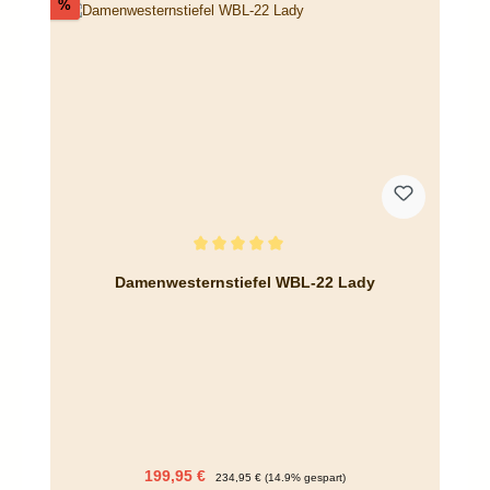
Rabatt
%
Durchschnittliche Bewertung von 5 von 5 Sternen
Damenwesternstiefel WBL-22 Lady
Verkaufspreis:
Regulärer Preis:
199,95 €
234,95 €
(14.9% gespart)