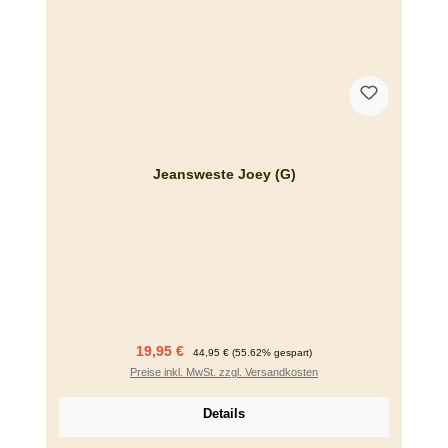
Jeansweste Joey (G)
Verkaufspreis:
Regulärer Preis:
19,95 €
44,95 €
(55.62% gespart)
Preise inkl. MwSt. zzgl. Versandkosten
Details