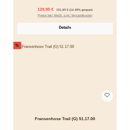
Verkaufspreis:
Regulärer Preis:
129,95 €
151,95 €
(14.48% gespart)
Preise inkl. MwSt. zzgl. Versandkosten
Details
Rabatt
%
Fransenhose Trail (G) 51.17.00