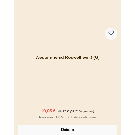
Westernhemd Roswell weiß (G)
Verkaufspreis:
Regulärer Preis:
19,95 €
46,95 €
(57.51% gespart)
Preise inkl. MwSt. zzgl. Versandkosten
Details