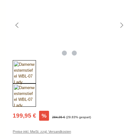
Verkaufspreis:
199,95 €
%
Regulärer Preis:
284,95 €
(29.83% gespart)
Preise inkl. MwSt. zzgl. Versandkosten