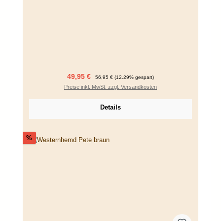
Verkaufspreis:
Regulärer Preis:
49,95 €
56,95 €
(12.29% gespart)
Preise inkl. MwSt. zzgl. Versandkosten
Details
Rabatt
%