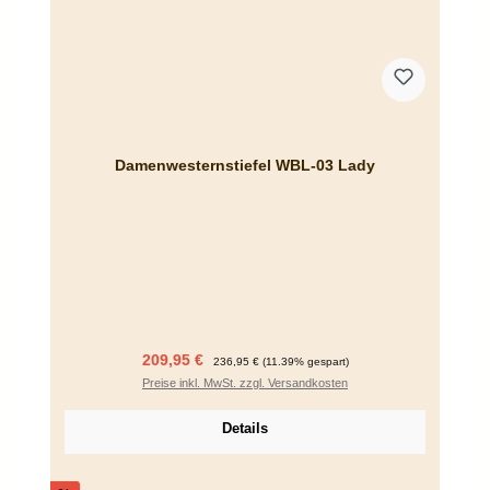
Damenwesternstiefel WBL-03 Lady
Verkaufspreis:
Regulärer Preis:
209,95 €
236,95 €
(11.39% gespart)
Preise inkl. MwSt. zzgl. Versandkosten
Details