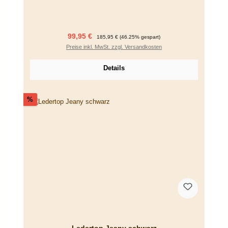
Verkaufspreis:
Regulärer Preis:
99,95 €
185,95 €
(46.25% gespart)
Preise inkl. MwSt. zzgl. Versandkosten
Details
Rabatt
%
Ledertop Jeany schwarz