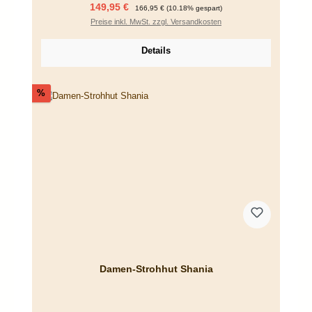
Verkaufspreis:
Regulärer Preis:
149,95 €
166,95 €
(10.18% gespart)
Preise inkl. MwSt. zzgl. Versandkosten
Details
Rabatt
%
Damen-Strohhut Shania