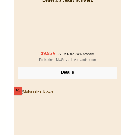
Verkaufspreis:
Regulärer Preis:
39,95 €
72,95 €
(45.24% gespart)
Preise inkl. MwSt. zzgl. Versandkosten
Details
Rabatt
%