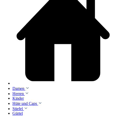
Damen
Herren
Kinder
Hüte und Caps
Stiefel
Gürtel