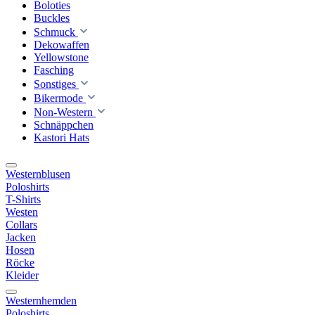
Boloties
Buckles
Schmuck
Dekowaffen
Yellowstone
Fasching
Sonstiges
Bikermode
Non-Western
Schnäppchen
Kastori Hats
Westernblusen
Poloshirts
T-Shirts
Westen
Collars
Jacken
Hosen
Röcke
Kleider
Westernhemden
Poloshirts