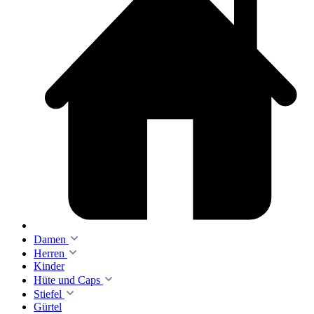
Damen
Herren
Kinder
Hüte und Caps
Stiefel
Gürtel