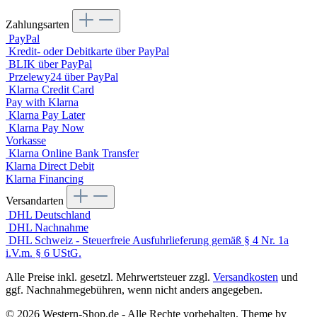
Zahlungsarten
PayPal
Kredit- oder Debitkarte über PayPal
BLIK über PayPal
Przelewy24 über PayPal
Klarna Credit Card
Pay with Klarna
Klarna Pay Later
Klarna Pay Now
Vorkasse
Klarna Online Bank Transfer
Klarna Direct Debit
Klarna Financing
Versandarten
DHL Deutschland
DHL Nachnahme
DHL Schweiz - Steuerfreie Ausfuhrlieferung gemäß § 4 Nr. 1a
i.V.m. § 6 UStG.
Alle Preise inkl. gesetzl. Mehrwertsteuer zzgl.
Versandkosten
und
ggf. Nachnahmegebühren, wenn nicht anders angegeben.
© 2026 Western-Shop.de - Alle Rechte vorbehalten. Theme by