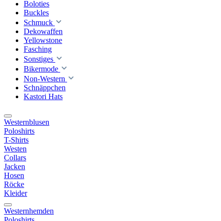
Boloties
Buckles
Schmuck
Dekowaffen
Yellowstone
Fasching
Sonstiges
Bikermode
Non-Western
Schnäppchen
Kastori Hats
Westernblusen
Poloshirts
T-Shirts
Westen
Collars
Jacken
Hosen
Röcke
Kleider
Westernhemden
Poloshirts