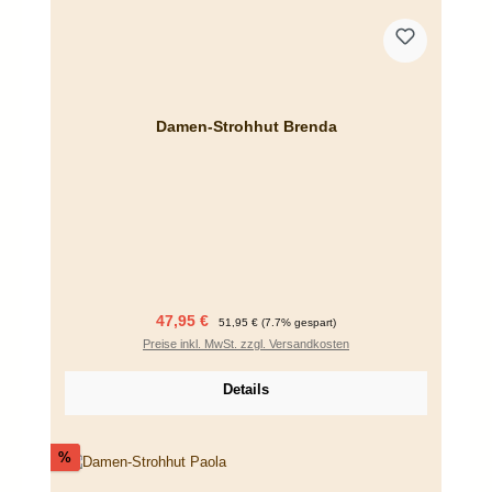
Damen-Strohhut Brenda
Verkaufspreis:
Regulärer Preis:
47,95 €
51,95 €
(7.7% gespart)
Preise inkl. MwSt. zzgl. Versandkosten
Details
Rabatt
%