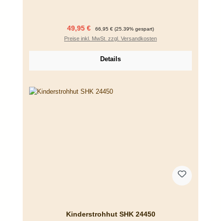
Verkaufspreis:
Regulärer Preis:
49,95 €
66,95 €
(25.39% gespart)
Preise inkl. MwSt. zzgl. Versandkosten
Details
Kinderstrohhut SHK 24450