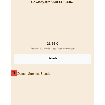
Cowboystrohhut SH 24467
Regulärer Preis:
21,95 €
Preise inkl. MwSt. zzgl. Versandkosten
Details
Rabatt
%