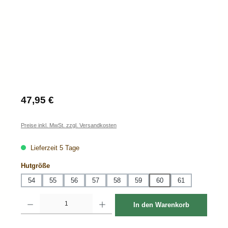
Regulärer Preis:
47,95 €
Preise inkl. MwSt. zzgl. Versandkosten
Lieferzeit 5 Tage
auswählen
Hutgröße
54
55
56
57
58
59
60
61
Produkt Anzahl: Gib den gewünschten Wert ein oder benutze die Schaltflächen um d
In den Warenkorb