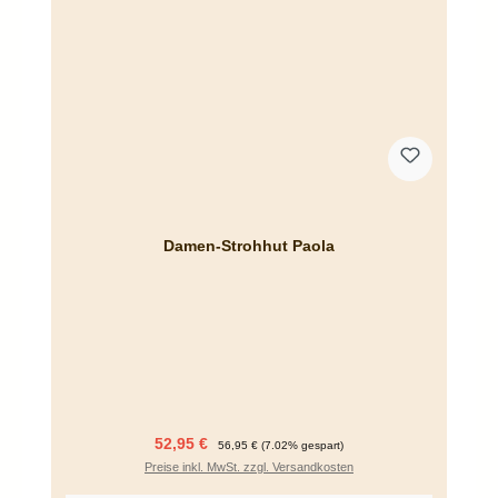
Damen-Strohhut Paola
Verkaufspreis:
Regulärer Preis:
52,95 €
56,95 €
(7.02% gespart)
Preise inkl. MwSt. zzgl. Versandkosten