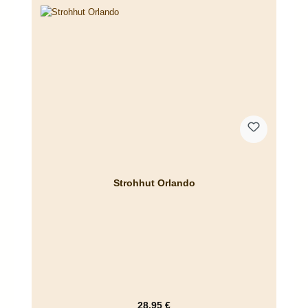
Strohhut Orlando
Regulärer Preis:
28,95 €