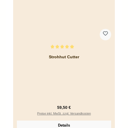
Durchschnittliche Bewertung von 5 von 5 Sternen
Strohhut Cutter
Regulärer Preis:
59,50 €
Preise inkl. MwSt. zzgl. Versandkosten
Details