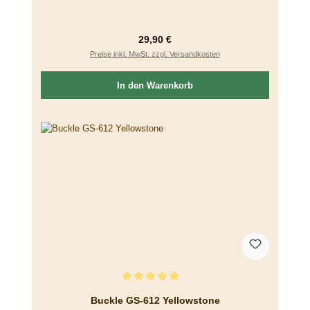
Regulärer Preis:
29,90 €
Preise inkl. MwSt. zzgl. Versandkosten
In den Warenkorb
Durchschnittliche Bewertung von 5 von 5 Sternen
Buckle GS-612 Yellowstone