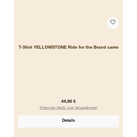
T-Shirt YELLOWSTONE Ride for the Brand camo
Regulärer Preis:
44,90 €
Preise inkl. MwSt. zzgl. Versandkosten
Details