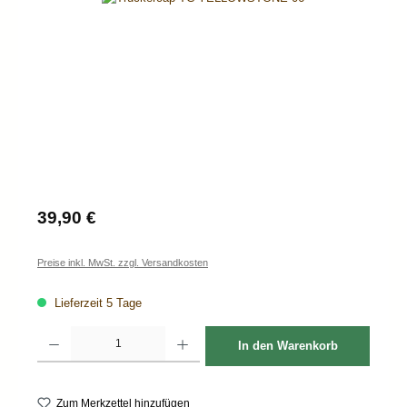
Regulärer Preis:
39,90 €
Preise inkl. MwSt. zzgl. Versandkosten
Lieferzeit 5 Tage
Produkt Anzahl: Gib den gewünschten Wert ein oder benutze die Schaltflächen um d
In den Warenkorb
Zum Merkzettel hinzufügen