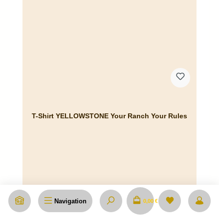
T-Shirt YELLOWSTONE Your Ranch Your Rules
Navigation
0,00 €
Regulärer Preis:
44,90 €
Preise inkl. MwSt. zzgl. Versandkosten