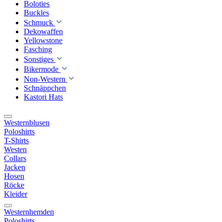
Boloties
Buckles
Schmuck
Dekowaffen
Yellowstone
Fasching
Sonstiges
Bikermode
Non-Western
Schnäppchen
Kastori Hats
Westernblusen
Poloshirts
T-Shirts
Westen
Collars
Jacken
Hosen
Röcke
Kleider
Westernhemden
Poloshirts