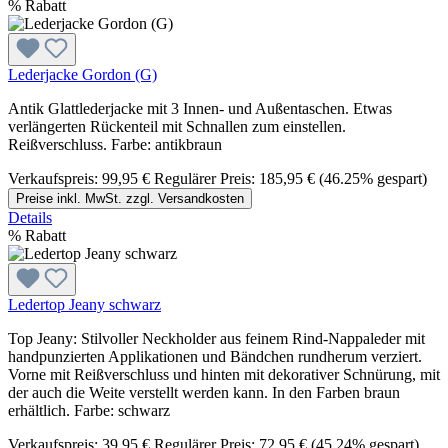
%
Rabatt
Lederjacke Gordon (G)
Antik Glattlederjacke mit 3 Innen- und Außentaschen. Etwas
verlängerten Rückenteil mit Schnallen zum einstellen.
Reißverschluss. Farbe: antikbraun
Verkaufspreis:
99,95 €
Regulärer Preis:
185,95 €
(46.25% gespart)
Preise inkl. MwSt. zzgl. Versandkosten
Details
%
Rabatt
Ledertop Jeany schwarz
Top Jeany: Stilvoller Neckholder aus feinem Rind-Nappaleder mit
handpunzierten Applikationen und Bändchen rundherum verziert.
Vorne mit Reißverschluss und hinten mit dekorativer Schnürung, mit
der auch die Weite verstellt werden kann. In den Farben braun
erhältlich. Farbe: schwarz
Verkaufspreis:
39,95 €
Regulärer Preis:
72,95 €
(45.24% gespart)