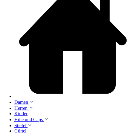
Damen
Herren
Kinder
Hüte und Caps
Stiefel
Gürtel